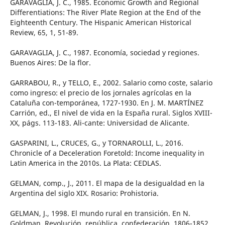
GARAVAGLIA, J. C., 1985. Economic Growth and Regional
Differentiations: The River Plate Region at the End of the
Eighteenth Century. The Hispanic American Historical
Review, 65, 1, 51-89.
GARAVAGLIA, J. C., 1987. Economía, sociedad y regiones.
Buenos Aires: De la flor.
GARRABOU, R., y TELLO, E., 2002. Salario como coste, salario
como ingreso: el precio de los jornales agrícolas en la
Cataluña con-temporánea, 1727-1930. En J. M. MARTÍNEZ
Carrión, ed., El nivel de vida en la España rural. Siglos XVIII-
XX, págs. 113-183. Ali-cante: Universidad de Alicante.
GASPARINI, L., CRUCES, G., y TORNAROLLI, L., 2016.
Chronicle of a Deceleration Foretold: Income inequality in
Latin America in the 2010s. La Plata: CEDLAS.
GELMAN, comp., J., 2011. El mapa de la desigualdad en la
Argentina del siglo XIX. Rosario: Prohistoria.
GELMAN, J., 1998. El mundo rural en transición. En N.
Goldman, Revolución, república, confederación, 1806-1852,