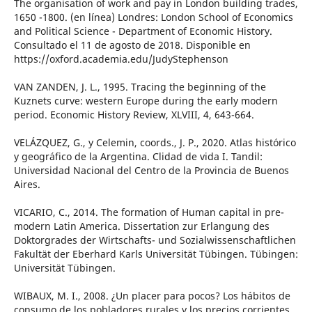
The organisation of work and pay in London building trades,
1650 -1800. (en línea) Londres: London School of Economics
and Political Science - Department of Economic History.
Consultado el 11 de agosto de 2018. Disponible en
https://oxford.academia.edu/JudyStephenson
VAN ZANDEN, J. L., 1995. Tracing the beginning of the
Kuznets curve: western Europe during the early modern
period. Economic History Review, XLVIII, 4, 643-664.
VELÁZQUEZ, G., y Celemin, coords., J. P., 2020. Atlas histórico
y geográfico de la Argentina. Clidad de vida I. Tandil:
Universidad Nacional del Centro de la Provincia de Buenos
Aires.
VICARIO, C., 2014. The formation of Human capital in pre-
modern Latin America. Dissertation zur Erlangung des
Doktorgrades der Wirtschafts- und Sozialwissenschaftlichen
Fakultät der Eberhard Karls Universität Tübingen. Tübingen:
Universität Tübingen.
WIBAUX, M. I., 2008. ¿Un placer para pocos? Los hábitos de
consumo de los pobladores rurales y los precios corrientes