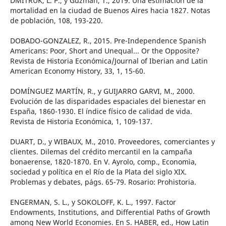
DMITRUK, L. P., y Guzmán, T., 2019. Una estimación de la
mortalidad en la ciudad de Buenos Aires hacia 1827. Notas
de población, 108, 193-220.
DOBADO-GONZALEZ, R., 2015. Pre-Independence Spanish
Americans: Poor, Short and Unequal... Or the Opposite?
Revista de Historia Económica/Journal of Iberian and Latin
American Economy History, 33, 1, 15-60.
DOMÍNGUEZ MARTÍN, R., y GUIJARRO GARVI, M., 2000.
Evolución de las disparidades espaciales del bienestar en
España, 1860-1930. El índice físico de calidad de vida.
Revista de Historia Económica, 1, 109-137.
DUART, D., y WIBAUX, M., 2010. Proveedores, comerciantes y
clientes. Dilemas del crédito mercantil en la campaña
bonaerense, 1820-1870. En V. Ayrolo, comp., Economìa,
sociedad y política en el Río de la Plata del siglo XIX.
Problemas y debates, págs. 65-79. Rosario: Prohistoria.
ENGERMAN, S. L., y SOKOLOFF, K. L., 1997. Factor
Endowments, Institutions, and Differential Paths of Growth
among New World Economies. En S. HABER, ed., How Latin