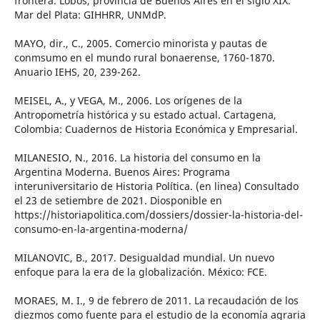
frontera. Lobos, provincia de Buenos Aires en el siglo XIX.
Mar del Plata: GIHHRR, UNMdP.
MAYO, dir., C., 2005. Comercio minorista y pautas de
conmsumo en el mundo rural bonaerense, 1760-1870.
Anuario IEHS, 20, 239-262.
MEISEL, A., y VEGA, M., 2006. Los orígenes de la
Antropometría histórica y su estado actual. Cartagena,
Colombia: Cuadernos de Historia Económica y Empresarial.
MILANESIO, N., 2016. La historia del consumo en la
Argentina Moderna. Buenos Aires: Programa
interuniversitario de Historia Política. (en linea) Consultado
el 23 de setiembre de 2021. Diosponible en
https://historiapolitica.com/dossiers/dossier-la-historia-del-
consumo-en-la-argentina-moderna/
MILANOVIC, B., 2017. Desigualdad mundial. Un nuevo
enfoque para la era de la globalización. México: FCE.
MORAES, M. I., 9 de febrero de 2011. La recaudación de los
diezmos como fuente para el estudio de la economía agraria