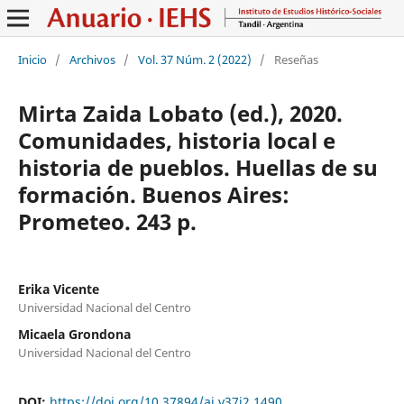
Inicio
/
Archivos
/
Vol. 37 Núm. 2 (2022)
/
Reseñas
Mirta Zaida Lobato (ed.), 2020.
Comunidades, historia local e
historia de pueblos. Huellas de su
formación. Buenos Aires:
Prometeo. 243 p.
Erika Vicente
Universidad Nacional del Centro
Micaela Grondona
Universidad Nacional del Centro
DOI:
https://doi.org/10.37894/ai.v37i2.1490