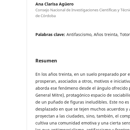
Ana Clarisa Agüero
Consejo Nacional de Investigaciones Científicas y Técn
de Córdoba
Palabras clave:
Antifascismo, Años treinta, Totor
Resumen
En los años treinta, en un suelo preparado por 
prosperan, asociados a otros, motivos e iniciativa
aborda ese fenómeno desde el ángulo ofrecido po
General Mitre), protagónico espacio de sociabilid
de un puñado de figuras ineludibles. Este no es 
desplazado en que se tejen muchos acuerdos y 
proyectan a las ciudades, sino, también, el com
cultiva una comunidad emotiva y una cierta sens
las que antiimperialismo, antifascismo y frente