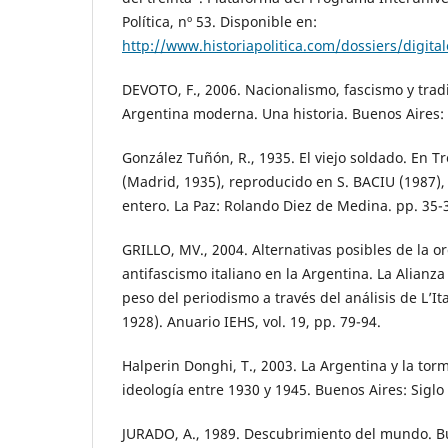
Política, nº 53. Disponible en:
http://www.historiapolitica.com/dossiers/digital
DEVOTO, F., 2006. Nacionalismo, fascismo y trad
Argentina moderna. Una historia. Buenos Aires: 
González Tuñón, R., 1935. El viejo soldado. En T
(Madrid, 1935), reproducido en S. BACIU (1987),
entero. La Paz: Rolando Diez de Medina. pp. 35-
GRILLO, MV., 2004. Alternativas posibles de la o
antifascismo italiano en la Argentina. La Alianza 
peso del periodismo a través del análisis de L’It
1928). Anuario IEHS, vol. 19, pp. 79-94.
Halperin Donghi, T., 2003. La Argentina y la to
ideología entre 1930 y 1945. Buenos Aires: Siglo 
JURADO, A., 1989. Descubrimiento del mundo. B