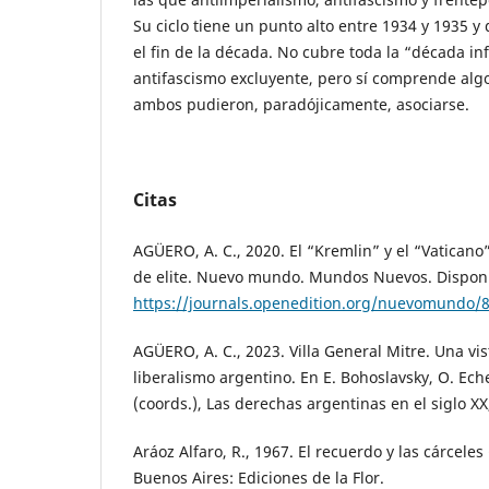
Su ciclo tiene un punto alto entre 1934 y 1935 y
el fin de la década. No cubre toda la “década i
antifascismo excluyente, pero sí comprende algo
ambos pudieron, paradójicamente, asociarse.
Citas
AGÜERO, A. C., 2020. El “Kremlin” y el “Vatican
de elite. Nuevo mundo. Mundos Nuevos. Dispon
https://journals.openedition.org/nuevomundo/
AGÜERO, A. C., 2023. Villa General Mitre. Una vis
liberalismo argentino. En E. Bohoslavsky, O. Ech
(coords.), Las derechas argentinas en el siglo X
Aráoz Alfaro, R., 1967. El recuerdo y las cárcel
Buenos Aires: Ediciones de la Flor.