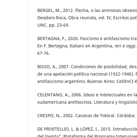
BERGEL, M., 2012. Flecha, o las animosas obses
Deodoro Roca, Obra reunida, vol. IV, Escritos polí
UNC. pp. 23-69.
BERTAGNA, F., 2020. Fascismo e antifascismo tra g
En F. Bertagna, Italiani en Argentina, ieri e oggi
67-76.
BISSO, A., 2007. Condiciones de posibilidad, des
de una apelación política nacional (1922-1946). 
antifascismo argentino. Buenos Aires: CeDInCI-B
CELENTANO, A., 2006. Ideas e intelectuales en l
sudamericana antifascista. Literatura y lingüístic
CRESPO, N., 2002. Casonas de Totoral. Córdoba: 
DE PRIVITELLIO, L. & LÓPEZ, I., 2015. Introducci
del treinta”. Plataforma del Programa Interuniver