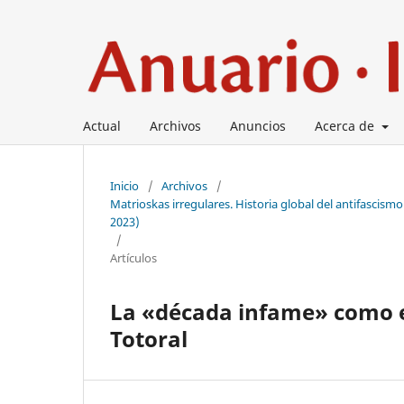
Actual
Archivos
Anuncios
Acerca de
Inicio
/
Archivos
/
Matrioskas irregulares. Historia global del antifascis
2023)
/
Artículos
La «década infame» como e
Totoral