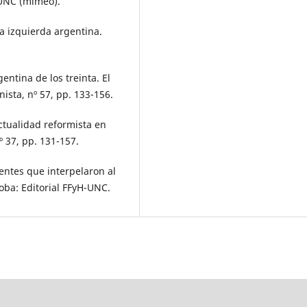
 UNC (mimeo).
la izquierda argentina.
entina de los treinta. El
ista, nº 57, pp. 133-156.
ctualidad reformista en
 37, pp. 131-157.
gentes que interpelaron al
ba: Editorial FFyH-UNC.