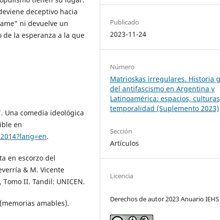
 deviene deceptivo hacia
Publicado
nfame” ni devuelve un
2023-11-24
 de la esperanza a la que
Número
Matrioskas irregulares. Historia 
del antifascismo en Argentina y
Latinoamérica: espacios, culturas
temporalidad (Suplemento 2023)
o”. Una comedia ideológica
ible en
Sección
82014?lang=en
.
Artículos
ta en escorzo del
everría & M. Vicente
Licencia
X, Tomo II. Tandil: UNICEN.
Derechos de autor 2023 Anuario IEHS
es (memorias amables).