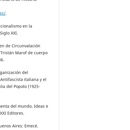
es/
.
icionalismo en la
Siglo XXI.
ren de Circunvalación
 Tristán Marof de cuerpo
36.
rganización del
Antifascista italiana y el
alia del Popolo (1925-
rmenta del mundo. Ideas e
XXI Editores.
uenos Aires: Emecé.