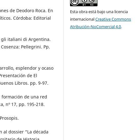
iones de Deodoro Roca. En
Esta obra está bajo una licencia
ticos. Córdoba: Editorial
internacional
Creative Commons
Atribución-NoComercial 4.0
.
li italiani di Argentina.
. Cosenza: Pellegrini. Pp.
arrollo, esplendor y ocaso
Presentación de El
uenos Libros. pp. 9-97.
a formación de una red
a, nº 17, pp. 195-218.
Prosopis.
ón al dossier “La década
sitario de Historia