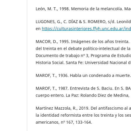
León, M. T., 1998. Memoria de la melancolía. Mad
LUGONES, G., C. DÍAZ & S. ROMERO, s/d. Leonild
en
https://culturasinteriores.ffyh.unc.edu.ar/in
MACOR, D., 1995. Imágenes de los años treinta. 
del treinta en el debate político-intelectual de l
Documento de trabajo nº 3, Programa de Estudios
Historia Social. Santa Fe: Universidad Nacional de
MAROF, T., 1936. Habla un condenado a muerte. 
MAROF, T., 1987. Entrevista de S. Baciu. En S. B
cuerpo entero. La Paz: Rolando Diez de Medina, 
Martínez Mazzola, R., 2019. Del antifascismo al 
la identidad reformista entre los treinta y los s
americanos, nº 167, 133-164.