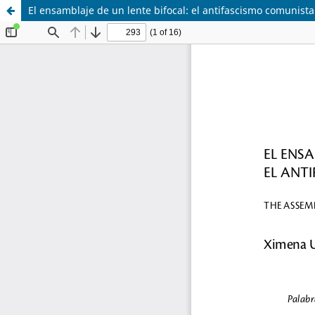
El ensamblaje de un lente bifocal: el antifascismo comunista