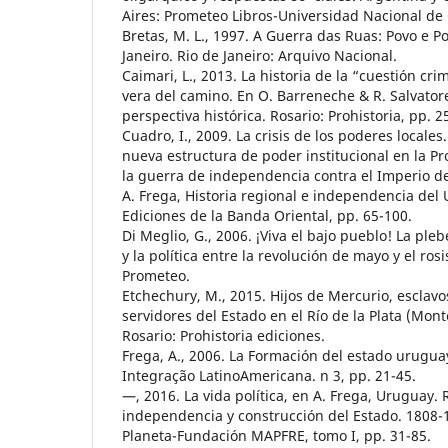
Aires: Prometeo Libros-Universidad Nacional de
Bretas, M. L., 1997. A Guerra das Ruas: Povo e P
Janeiro. Rio de Janeiro: Arquivo Nacional.
Caimari, L., 2013. La historia de la “cuestión crim
vera del camino. En O. Barreneche & R. Salvatore,
perspectiva histórica. Rosario: Prohistoria, pp. 2
Cuadro, I., 2009. La crisis de los poderes locale
nueva estructura de poder institucional en la Pr
la guerra de independencia contra el Imperio de
A. Frega, Historia regional e independencia del
Ediciones de la Banda Oriental, pp. 65-100.
Di Meglio, G., 2006. ¡Viva el bajo pueblo! La pl
y la política entre la revolución de mayo y el ro
Prometeo.
Etchechury, M., 2015. Hijos de Mercurio, esclav
servidores del Estado en el Río de la Plata (Mon
Rosario: Prohistoria ediciones.
Frega, A., 2006. La Formación del estado uruguay
Integração LatinoAmericana. n 3, pp. 21-45.
—, 2016. La vida política, en A. Frega, Uruguay. 
independencia y construcción del Estado. 1808-
Planeta-Fundación MAPFRE, tomo I, pp. 31-85.