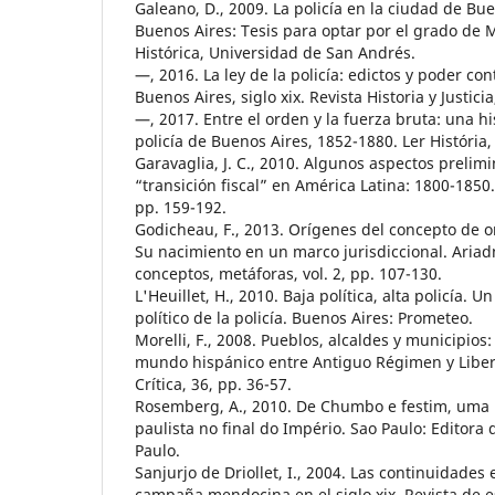
Galeano, D., 2009. La policía en la ciudad de Bu
Buenos Aires: Tesis para optar por el grado de 
Histórica, Universidad de San Andrés.
—, 2016. La ley de la policía: edictos y poder co
Buenos Aires, siglo xix. Revista Historia y Justicia
—, 2017. Entre el orden y la fuerza bruta: una his
policía de Buenos Aires, 1852-1880. Ler História, 
Garavaglia, J. C., 2010. Algunos aspectos prelim
“transición fiscal” en América Latina: 1800-1850. I
pp. 159-192.
Godicheau, F., 2013. Orígenes del concepto de 
Su nacimiento en un marco jurisdiccional. Ariad
conceptos, metáforas, vol. 2, pp. 107-130.
L'Heuillet, H., 2010. Baja política, alta policía. U
político de la policía. Buenos Aires: Prometeo.
Morelli, F., 2008. Pueblos, alcaldes y municipios: l
mundo hispánico entre Antiguo Régimen y Libera
Crítica, 36, pp. 36-57.
Rosemberg, A., 2010. De Chumbo e festim, uma h
paulista no final do Império. Sao Paulo: Editora
Paulo.
Sanjurjo de Driollet, I., 2004. Las continuidades 
campaña mendocina en el siglo xix. Revista de es