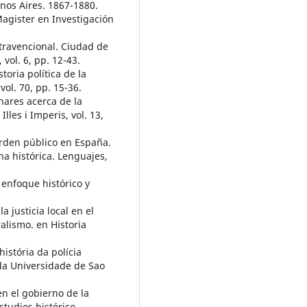
enos Aires. 1867-1880.
Magister en Investigación
ntravencional. Ciudad de
, vol. 6, pp. 12-43.
toria política de la
vol. 70, pp. 15-36.
inares acerca de la
lles i Imperis, vol. 13,
orden público en España.
na histórica. Lenguajes,
n enfoque histórico y
a justicia local en el
lismo. en Historia
istória da polícia
 da Universidade de Sao
en el gobierno de la
tudios histórico-