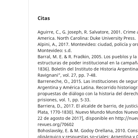
Citas
Aguirre, C., G. Joseph, R. Salvatore, 2001. Crim
America. North Carolina: Duke University Press.
Alpini, A., 2017. Montevideo: ciudad, policía y 
Montevideo: s.d.
Barral, M. E. & R. Fradkin, 2005. Los pueblos y l
estructuras de poder institucional en la campa
1836). Boletín del Instituto de Historia Argentin
Ravignani”, vol. 27, pp. 7-48.
Barreneche, O., 2015. Las instituciones de segur
Argentina y América Latina. Recorrido historiográ
propuestas de diálogo con la historia del derecho
prisiones, vol. 1, pp. 5-33.
Barriera, D., 2017. El alcalde de barrio, de justici
Plata, 1770-1830). Nuevo Mundo Mundos Nuevos. 
22 de agosto de 2017], disponible en http://nu
revues.org/70602
Bohoslavsky, E. & M. Godoy Orellana, 2010. Cons
oligárquico y respuestas so¬ciales: Argentina y 