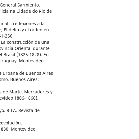
 General Sarmiento.
olicia na Cidade do Rio de
inal”: reflexiones a la
 El delito y el orden en
51-256.
s. La construcción de una
ovincia Oriental durante
l Brasil (1825-1828). En
 Uruguay. Montevideo:
ebe urbana de Buenos Aires
sismo. Buenos Aires:
os de Marte. Mercaderes y
tevideo 1806-1860).
o. RILA. Revista de
Revolución,
1880. Montevideo: