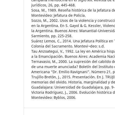
jurídicos, 26, pp. 445-468.
Sosa, M., 1989. Reseña histórica de la Jefatura d
Montevideo: Jefatura de Policía.
Sozzo, M., 2002. Usos de la violencia y construcci
en la Argentina. En S. Gayol & G. Kessler, Violenci
la Argentina. Buenos Aires: Manantial-Universi
Sarmiento, pp. 225-258.
Suárez Lemos, C., 2014. Una Jefatura Política en
Colonia del Sacramento. Montevi¬deo: s.d.
Tau Anzoategui, V., 1992. La ley en América his
a la Emancipación. Buenos Aires: Academia Nacio
Ternavasio, M., 2000. La supresión del cabildo d
de una muerte anunciada? Boletín del Instituto 
Americana “Dr. Emilio Ravignani”. Número 21, p
Trujillo Bretón, J., 2015. Presentación. En J. TR
memorias del olvido. Historia, marginalidad y de
Guadalajara: Universidad de Guadalajara, pp. 9-
Victoria Rodríguez, J., 2006. Evolución histórica 
Montevideo: Byblos, 2006.