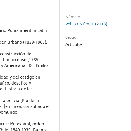
Número
Vol. 33 Núm. 1 (2018)
e and Punishment in Latin
Sección
orden urbano (1829-1865).
Artículos
a construcción de
ña bonaerense (1785-
a y Americana “Dr. Emilio
idad y del castigo en
fico, desafíos y
. Historia de las
a a policía (Río de la
[en línea, consultado el
evomundo.
trucción estatal, orden
Chile, 1840-1930. Buenos