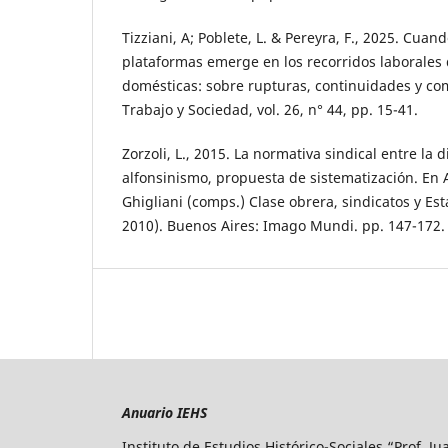
Tizziani, A; Poblete, L. & Pereyra, F., 2025. Cua
plataformas emerge en los recorridos laborales 
domésticas: sobre rupturas, continuidades y c
Trabajo y Sociedad, vol. 26, n° 44, pp. 15-41.
Zorzoli, L., 2015. La normativa sindical entre la d
alfonsinismo, propuesta de sistematización. En 
Ghigliani (comps.) Clase obrera, sindicatos y Es
2010). Buenos Aires: Imago Mundi. pp. 147-172.
Anuario IEHS
Instituto de Estudios Histórico-Sociales “Prof. J