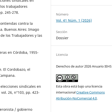
ciones sindicales en
 los trabajadores
pp. 245-278.
Número
Vol. 41 Núm. 1 (2026)
 contiendas contra la
ba. Buenos Aires: Imago
Sección
de los Trabajadores y las
Dossier
reras en Córdoba, 1955-
Licencia
Derechos de autor 2026 Anuario IEHS
e. El Cordobazo, el
a Campana.
Esta obra está bajo una licencia
 elecciones sindicales en
internacional
Creative Commons
vol. 26, n°103, pp. 423-
Atribución-NoComercial 4.0
.
eronista / gobierno