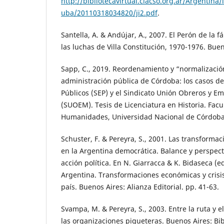
http://bibliotecavirtual.clacso.org.ar/Argentina/
uba/20110318034820/ji2.pdf
.
Santella, A. & Andújar, A., 2007. El Perón de la 
las luchas de Villa Constitución, 1970-1976. Bue
Sapp, C., 2019. Reordenamiento y “normalización
administración pública de Córdoba: los casos d
Públicos (SEP) y el Sindicato Unión Obreros y 
(SUOEM). Tesis de Licenciatura en Historia. Facul
Humanidades, Universidad Nacional de Córdoba
Schuster, F. & Pereyra, S., 2001. Las transformac
en la Argentina democrática. Balance y perspec
acción política. En N. Giarracca & K. Bidaseca (ed
Argentina. Transformaciones económicas y crisis 
país. Buenos Aires: Alianza Editorial. pp. 41-63.
Svampa, M. & Pereyra, S., 2003. Entre la ruta y e
las organizaciones piqueteras. Buenos Aires: Bib