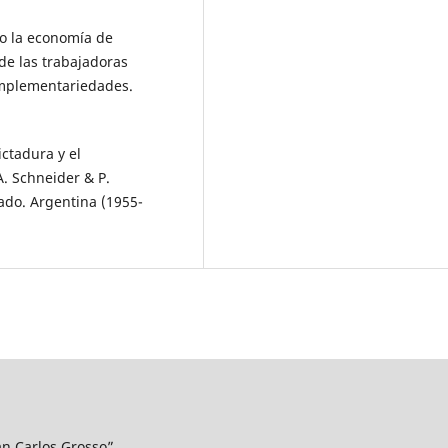
ndo la economía de
de las trabajadoras
omplementariedades.
ictadura y el
A. Schneider & P.
tado. Argentina (1955-
uan Carlos Grosso”