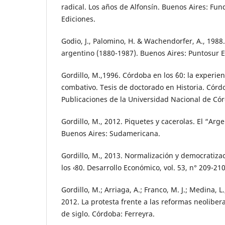
radical. Los años de Alfonsín. Buenos Aires: Fun
Ediciones.
Godio, J., Palomino, H. & Wachendorfer, A., 1988
argentino (1880-1987). Buenos Aires: Puntosur E
Gordillo, M.,1996. Córdoba en los ´60: la experie
combativo. Tesis de doctorado en Historia. Córd
Publicaciones de la Universidad Nacional de Có
Gordillo, M., 2012. Piquetes y cacerolas. El “Arg
Buenos Aires: Sudamericana.
Gordillo, M., 2013. Normalización y democratiza
los ‹80. Desarrollo Económico, vol. 53, n° 209-210
Gordillo, M.; Arriaga, A.; Franco, M. J.; Medina, L.,
2012. La protesta frente a las reformas neoliber
de siglo. Córdoba: Ferreyra.