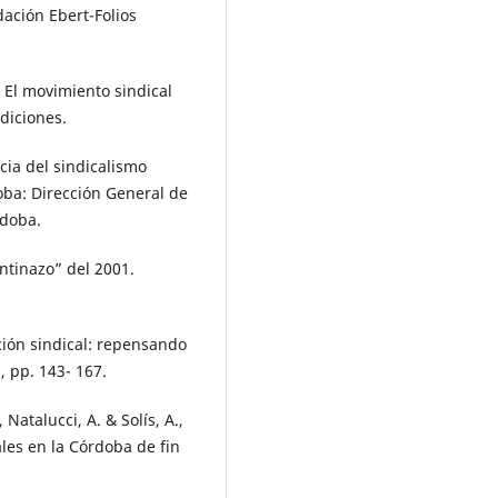
dación Ebert-Folios
. El movimiento sindical
diciones.
ncia del sindicalismo
oba: Dirección General de
rdoba.
entinazo” del 2001.
ción sindical: repensando
, pp. 143- 167.
 Natalucci, A. & Solís, A.,
ales en la Córdoba de fin