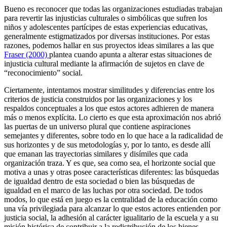
Bueno es reconocer que todas las organizaciones estudiadas trabajan
para revertir las injusticias culturales o simbólicas que sufren los
niños y adolescentes partícipes de estas experiencias educativas,
generalmente estigmatizados por diversas instituciones. Por estas
razones, podemos hallar en sus proyectos ideas similares a las que
Fraser (2000)
plantea cuando apunta a alterar estas situaciones de
injusticia cultural mediante la afirmación de sujetos en clave de
“reconocimiento” social.
Ciertamente, intentamos mostrar similitudes y diferencias entre los
criterios de justicia construidos por las organizaciones y los
respaldos conceptuales a los que estos actores adhieren de manera
más o menos explícita. Lo cierto es que esta aproximación nos abrió
las puertas de un universo plural que contiene aspiraciones
semejantes y diferentes, sobre todo en lo que hace a la radicalidad de
sus horizontes y de sus metodologías y, por lo tanto, es desde allí
que emanan las trayectorias similares y disímiles que cada
organización traza. Y es que, sea como sea, el horizonte social que
motiva a unas y otras posee características diferentes: las búsquedas
de igualdad dentro de esta sociedad o bien las búsquedas de
igualdad en el marco de las luchas por otra sociedad. De todos
modos, lo que está en juego es la centralidad de la educación como
una vía privilegiada para alcanzar lo que estos actores entienden por
justicia social, la adhesión al carácter igualitario de la escuela y a su
misión histórica de contribuir a la redistribución de los bienes