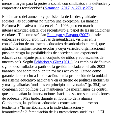
menos margen para la protesta social, con sindicatos a la defensiva y
empresarios fortalecidos” (
Natanson, 2017, p. 271 y 272
).
En el marco del aumento y persistencia de las desigualdades
sociales, las educativas no fueron una excepción. La llamada
Reforma Educativa nacida en el año 1993 puso en marcha una
intensa actividad estatal que reconfiguró el papel de las instituciones
escolares. Tal como señalan
Finnegan y Pagano (2007)
, desde
entonces se produjeron nuevas desigualdades, visibles en la
consolidación de un sistema educativo desarticulado entre sí, que
agudizó la fragmentación escolar y cuya variedad organizacional
puso en riesgo las posibilidades de acceder a una experiencia
educativa semejante para el conjunto de niños y adolescentes de
nuestro país. Según
Feldfeber y Gluz (2011)
, los cambios de “nuevo
signo” desarrollados a partir de la gestión iniciada en el año 2003
basados, por sobre todo, en un rol más activo del Estado como
garante del derecho a la educación, “en la promoción de la unidad
del sistema educativo nacional y en el diseño de políticas inclusivas
y más igualitarias fundadas en principios universales” (p. 354), se
combinan con políticas que mantienen “los mecanismos de control
que acompañan las intervenciones hacia los sectores en condiciones
de pobreza”. Más tarde, durante el gobierno de la alianza
Cambiemos, las políticas educativas comenzaron un proceso
tendiente a “la meritocracia, a la individualización y
jerarquización/diferenciación de las prestaciones sociales (…) El