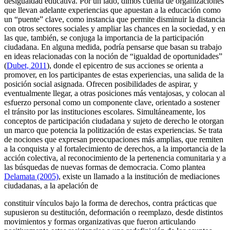
desigualdad educativa. Por un lado, dimos cuenta de organizaciones
que llevan adelante experiencias que apuestan a la educación como
un “puente” clave, como instancia que permite disminuir la distancia
con otros sectores sociales y ampliar las chances en la sociedad, y en
las que, también, se conjuga la importancia de la participación
ciudadana. En alguna medida, podría pensarse que basan su trabajo
en ideas relacionadas con la noción de “igualdad de oportunidades”
(
Dubet, 2011
), donde el epicentro de sus acciones se orienta a
promover, en los participantes de estas experiencias, una salida de la
posición social asignada. Ofrecen posibilidades de aspirar, y
eventualmente llegar, a otras posiciones más ventajosas, y colocan al
esfuerzo personal como un componente clave, orientado a sostener
el tránsito por las instituciones escolares. Simultáneamente, los
conceptos de participación ciudadana y sujeto de derecho le otorgan
un marco que potencia la politización de estas experiencias. Se trata
de nociones que expresan preocupaciones más amplias, que remiten
a la conquista y al fortalecimiento de derechos, a la importancia de la
acción colectiva, al reconocimiento de la pertenencia comunitaria y a
las búsquedas de nuevas formas de democracia. Como plantea
Delamata (2005)
, existe un llamado a la institución de mediaciones
ciudadanas, a la apelación de
constituir vínculos bajo la forma de derechos, contra prácticas que
supusieron su destitución, deformación o reemplazo, desde distintos
movimientos y formas organizativas que fueron articulando