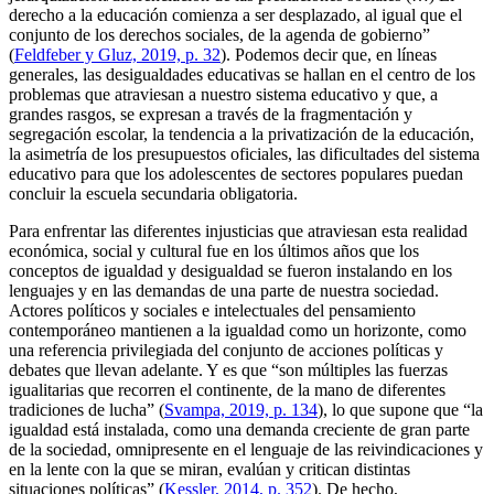
derecho a la educación comienza a ser desplazado, al igual que el
conjunto de los derechos sociales, de la agenda de gobierno”
(
Feldfeber y Gluz, 2019, p. 32
). Podemos decir que, en líneas
generales, las desigualdades educativas se hallan en el centro de los
problemas que atraviesan a nuestro sistema educativo y que, a
grandes rasgos, se expresan a través de la fragmentación y
segregación escolar, la tendencia a la privatización de la educación,
la asimetría de los presupuestos oficiales, las dificultades del sistema
educativo para que los adolescentes de sectores populares puedan
concluir la escuela secundaria obligatoria.
Para enfrentar las diferentes injusticias que atraviesan esta realidad
económica, social y cultural fue en los últimos años que los
conceptos de igualdad y desigualdad se fueron instalando en los
lenguajes y en las demandas de una parte de nuestra sociedad.
Actores políticos y sociales e intelectuales del pensamiento
contemporáneo mantienen a la igualdad como un horizonte, como
una referencia privilegiada del conjunto de acciones políticas y
debates que llevan adelante. Y es que “son múltiples las fuerzas
igualitarias que recorren el continente, de la mano de diferentes
tradiciones de lucha” (
Svampa, 2019, p. 134
), lo que supone que “la
igualdad está instalada, como una demanda creciente de gran parte
de la sociedad, omnipresente en el lenguaje de las reivindicaciones y
en la lente con la que se miran, evalúan y critican distintas
situaciones políticas” (
Kessler, 2014, p. 352
). De hecho,