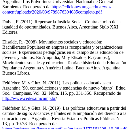
Argentina: Los Polvorines: Universidad Nacional de General
Sarmiento. Recuperado de
https://ediciones.ungs.edu.ar/wp-
content/uploads/2020/03/9789876304085completo.pdf
Dubet, F. (2011).
Repensar la Justicia Social. Contra el mito de la
igualdad de oportunidades
. Buenos Aires, Argentina: Siglo XXI
Editores.
Elisalde, R. (2008). Movimientos sociales y educación:
Bachilleratos Populares en empresas recuperadas y organizaciones
sociales. Experiencias pedagógicas en el campo de la educación de
jóvenes y adultos. En Ampudia, M. y Elisalde, R. (comps.),
Movimientos sociales y educación. Teoría e historia de la Educación
Popular en Argentina y América Latina.
Buenos Aires, Argentina:
Buenos Libros.
Feldfeber, M. y Gluz, N. (2011). Las políticas educativas en
Argentina ´90, contradicciones y tendencias de nuevo ´signo´.
Educ.
Soc., Campinas, Vol. 32, Núm. 115
, pp. 331-356. Recuperado de
http://www.cedes.unicamp.br
/
Feldfeber, M. y Gluz, N. (2019). Las políticas educativas a partir del
cambio de siglo: Alcances y límites en la ampliación del derecho a la
educación en la Argentina.
Revista Estado y Políticas Públicas Nº
13,
pp. 19-38. Recuperado de
https://revistaeypp.flacso.org.ar/files/revistas/1572561308_19-38.pdf