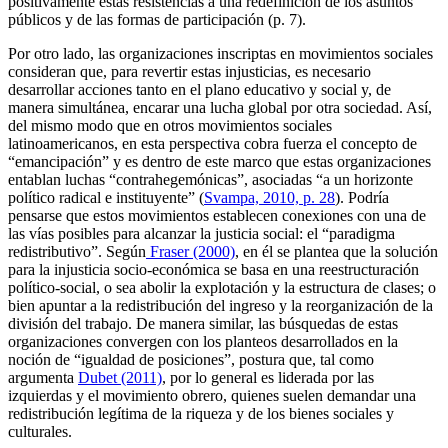
positivamente estas resistencias a una redefinición de los asuntos
públicos y de las formas de participación (p. 7).
Por otro lado, las organizaciones inscriptas en movimientos sociales
consideran que, para revertir estas injusticias, es necesario
desarrollar acciones tanto en el plano educativo y social y, de
manera simultánea, encarar una lucha global por otra sociedad. Así,
del mismo modo que en otros movimientos sociales
latinoamericanos, en esta perspectiva cobra fuerza el concepto de
“emancipación” y es dentro de este marco que estas organizaciones
entablan luchas “contrahegemónicas”, asociadas “a un horizonte
político radical e instituyente” (
Svampa, 2010, p. 28
). Podría
pensarse que estos movimientos establecen conexiones con una de
las vías posibles para alcanzar la justicia social: el “paradigma
redistributivo”. Según
Fraser (2000)
, en él se plantea que la solución
para la injusticia socio-económica se basa en una reestructuración
político-social, o sea abolir la explotación y la estructura de clases; o
bien apuntar a la redistribución del ingreso y la reorganización de la
división del trabajo. De manera similar, las búsquedas de estas
organizaciones convergen con los planteos desarrollados en la
noción de “igualdad de posiciones”, postura que, tal como
argumenta
Dubet (2011)
, por lo general es liderada por las
izquierdas y el movimiento obrero, quienes suelen demandar una
redistribución legítima de la riqueza y de los bienes sociales y
culturales.