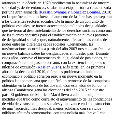
arrancan en la década de 1970 modificaron la naturaleza de nuestra
sociedad y, desde entonces, se abre una etapa histórica caracterizada
por una
gran asimetría
(
Kessler, Svampa y González Bombal, 2010
)
en la que fue cobrando fuerza el aumento de las brechas que separan
a los diferentes sectores sociales. De la mano de un conjunto de
políticas estatales, se fueron acrecentando múltiples desigualdades
que tuvieron al desmantelamiento de los derechos sociales como una
de las fuentes decisivas para el establecimiento de nuevos patrones
de desigualdad social y que, naturalmente, afectaron las cuotas de
poder entre las diferentes capas sociales. Ciertamente, las
trasformaciones ocurridas a partir del año 2003 nos colocan frente a
un nuevo balance sobre las desigualdades en nuestro país. Durante
estos años, convive el incremento de la igualdad de posiciones, en
comparación con el pasado cercano, con la existencia de polos o
núcleos de exclusión (
Kessler, 2014
). Más tarde, en los primeros
años de la década del 2010, diferentes problemas de índole
económico y político abrieron paso a un nuevo momento en la
política latinoamericana que significó un retroceso de las conquistas
obtenidas en la década de los dos mil. Con este telón de fondo, la
alianza Cambiemos gana las elecciones del año 2015 en nuestro
país. El gobierno de Mauricio Macri llevó a cabo un conjunto de
medidas que trajo como correlato el agravamiento de las condiciones
de vida de vastos conjuntos sociales y un avance en la construcción
de una “sociedad más desigual, menos solidaria, con servicios
públicos aún más segmentados, con una policía más ´brava´, con