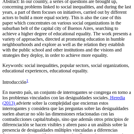
Abstract:
In our country, a series of questions are brought up,
concerning problems linked to social inequalities, and during the last
years, a part of them focuses on initiatives, carried out by different
actors to build a more equal society. This is also the case of this
paper which concentrates on various social organizations in the
suburban belt of the capital city of Buenos Aires, searching to
achieve a higher degree of educational equality. The work presents a
variety of approaches, directed at promoting education in humble
neighbourhoods and explore as well as the relation they establish
with the public school and other institutions and the visions and
strategies they deploy, in order to achieve more equality.
Keywords:
social inequalities, popular sectors, social organizations,
educational experiences, educational equality.
1
Introducción
En nuestro país, un conjunto de interrogantes se congrega en torno a
los problemas vinculados con las desigualdades sociales.
Heredia
(2013)
advierte sobre la complejidad que encierran estos
interrogantes y considera que las preguntas sobre las desigualdades
suelen abarcar no sólo las dimensiones relacionadas con las
contradicciones capital/trabajo, sino que además otros principios de
diferenciación se hacen visibles y abren paso a un análisis sobre la
presencia de
desigualdades múltiples
vinculadas a diferencias