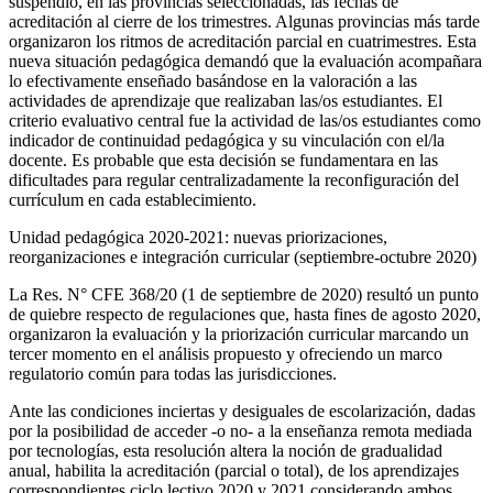
suspendió, en las provincias seleccionadas, las fechas de
acreditación al cierre de los trimestres. Algunas provincias más tarde
organizaron los ritmos de acreditación parcial en cuatrimestres. Esta
nueva situación pedagógica demandó que la evaluación acompañara
lo efectivamente enseñado basándose en la valoración a las
actividades de aprendizaje que realizaban las/os estudiantes. El
criterio evaluativo central fue la actividad de las/os estudiantes como
indicador de continuidad pedagógica y su vinculación con el/la
docente. Es probable que esta decisión se fundamentara en las
dificultades para regular centralizadamente la reconfiguración del
currículum en cada establecimiento.
Unidad pedagógica 2020-2021: nuevas priorizaciones,
reorganizaciones e integración curricular (septiembre-octubre 2020)
La Res. N° CFE 368/20 (1 de septiembre de 2020) resultó un punto
de quiebre respecto de regulaciones que, hasta fines de agosto 2020,
organizaron la evaluación y la priorización curricular marcando un
tercer momento en el análisis propuesto y ofreciendo un marco
regulatorio común para todas las jurisdicciones.
Ante las condiciones inciertas y desiguales de escolarización, dadas
por la posibilidad de acceder -o no- a la enseñanza remota mediada
por tecnologías, esta resolución altera la noción de gradualidad
anual, habilita la acreditación (parcial o total), de los aprendizajes
correspondientes ciclo lectivo 2020 y 2021 considerando ambos