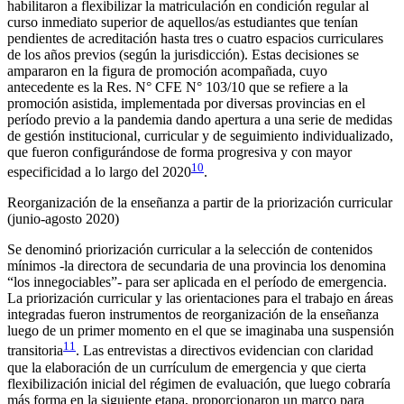
habilitaron a flexibilizar la matriculación en condición regular al
curso inmediato superior de aquellos/as estudiantes que tenían
pendientes de acreditación hasta tres o cuatro espacios curriculares
de los años previos (según la jurisdicción). Estas decisiones se
ampararon en la figura de promoción acompañada, cuyo
antecedente es la Res. N° CFE N° 103/10 que se refiere a la
promoción asistida, implementada por diversas provincias en el
período previo a la pandemia dando apertura a una serie de medidas
de gestión institucional, curricular y de seguimiento individualizado,
que fueron configurándose de forma progresiva y con mayor
10
especificidad a lo largo del 2020
.
Reorganización de la enseñanza a partir de la priorización curricular
(junio-agosto 2020)
Se denominó priorización curricular a la selección de contenidos
mínimos -la directora de secundaria de una provincia los denomina
“los innegociables”- para ser aplicada en el período de emergencia.
La priorización curricular y las orientaciones para el trabajo en áreas
integradas fueron instrumentos de reorganización de la enseñanza
luego de un primer momento en el que se imaginaba una suspensión
11
transitoria
. Las entrevistas a directivos evidencian con claridad
que la elaboración de un currículum de emergencia y que cierta
flexibilización inicial del régimen de evaluación, que luego cobraría
más forma en la siguiente etapa, proporcionaron un marco para