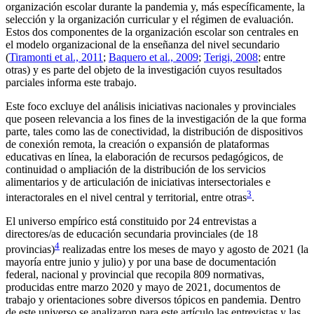
organización escolar durante la pandemia y, más específicamente, la
selección y la organización curricular y el régimen de evaluación.
Estos dos componentes de la organización escolar son centrales en
el modelo organizacional de la enseñanza del nivel secundario
(
Tiramonti et al., 2011
;
Baquero et al., 2009
;
Terigi, 2008
; entre
otras) y es parte del objeto de la investigación cuyos resultados
parciales informa este trabajo.
Este foco excluye del análisis iniciativas nacionales y provinciales
que poseen relevancia a los fines de la investigación de la que forma
parte, tales como las de conectividad, la distribución de dispositivos
de conexión remota, la creación o expansión de plataformas
educativas en línea, la elaboración de recursos pedagógicos, de
continuidad o ampliación de la distribución de los servicios
alimentarios y de articulación de iniciativas intersectoriales e
3
interactorales en el nivel central y territorial, entre otras
.
El universo empírico está constituido por 24 entrevistas a
directores/as de educación secundaria provinciales (de 18
4
provincias)
realizadas entre los meses de mayo y agosto de 2021 (la
mayoría entre junio y julio) y por una base de documentación
federal, nacional y provincial que recopila 809 normativas,
producidas entre marzo 2020 y mayo de 2021, documentos de
trabajo y orientaciones sobre diversos tópicos en pandemia. Dentro
de este universo se analizaron para este artículo las entrevistas y las