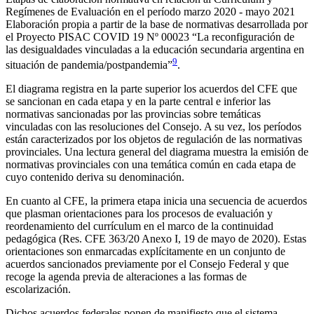
Regímenes de Evaluación en el período marzo 2020 - mayo 2021
Elaboración propia a partir de la base de normativas desarrollada por
el Proyecto PISAC COVID 19 Nº 00023 “La reconfiguración de
las desigualdades vinculadas a la educación secundaria argentina en
9
situación de pandemia/postpandemia”
.
El diagrama registra en la parte superior los acuerdos del CFE que
se sancionan en cada etapa y en la parte central e inferior las
normativas sancionadas por las provincias sobre temáticas
vinculadas con las resoluciones del Consejo. A su vez, los períodos
están caracterizados por los objetos de regulación de las normativas
provinciales. Una lectura general del diagrama muestra la emisión de
normativas provinciales con una temática común en cada etapa de
cuyo contenido deriva su denominación.
En cuanto al CFE, la primera etapa inicia una secuencia de acuerdos
que plasman orientaciones para los procesos de evaluación y
reordenamiento del currículum en el marco de la continuidad
pedagógica (Res. CFE 363/20 Anexo I, 19 de mayo de 2020). Estas
orientaciones son enmarcadas explícitamente en un conjunto de
acuerdos sancionados previamente por el Consejo Federal y que
recoge la agenda previa de alteraciones a las formas de
escolarización.
Dichos acuerdos federales ponen de manifiesto que el sistema