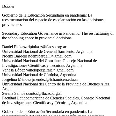
Dossier
Gobierno de la Educación Secundaria en pandemia: La
reestructuración del espacio de escolarización en las decisiones
provinciales
Secondary Education Governance in Pandemic: The restructuring of
the schooling space in provincial decisions
Daniel
Pinkasz
dpinkasz@flacso.org.ar
Universidad Nacional de General Sarmiento
,
Argentina
Noemí
Bardelli
noemibardelli@gmail.com
Universidad Nacional del Comahue, Consejo Nacional de
Investigaciones Científicas y Técnicas
,
Argentina
Vanesa
López
vanelopezjairala@gmail.com
Universidad Nacional de Córdoba
,
Argentina
Jorgelina
Méndez
jmendez@fch.unicen.edu.ar
Universidad Nacional del Centro de la Provincia de Buenos Aires
,
Argentina
Serena
Santos
ssantos@flacso.org.ar
Facultad Latinoamericana de Ciencias Sociales, Consejo Nacional
de Investigaciones Científicas y Técnicas
,
Argentina
Gobierno de la Educación Secundaria en pandemia: La