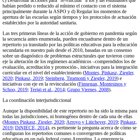
c) Desarrollar acciones para “re-vincular” a los y las estudiantes que
habían perdido o reducido al mínimo el contacto con el sistema
principalmente durante la ASPO y d) Regular los momentos de
apertura de las escuelas según tiempos y los protocolos de actuación
establecidos por la autoridad sanitaria.
Las tres primeras líneas de la acción de gobierno en pandemia según
la secuencia antes enumerada, pueden encuadrarse dentro de un
repertorio ya transitado por las políticas educativas para la educación
secundaria en nuestro país desde el 2010, basadas en un consenso
sobre un diagnóstico de problemas estructurales que tuvieron como
eje la alteración de los regímenes académicos –comprendidos los de
evaluación, acreditación y promoción-, iniciativas para la integración
curricular en el nivel del establecimiento (
Montes, Pinkasz, Ziegler,
2020
;
Pinkasz, 2019
;
Steinberg, Tiramonti y Ziegler, 2019
) e
iniciativas con eje en la revinculación (
Finnegan, Montesinos y
Schoo, 2019
;
Terigi et al., 2014
;
Grupo Viernes, 2008
).
La coordinación interjurisdiccional
Aunque la disponibilidad de este repertorio no ha sido la misma para
todas las jurisdicciones, ni homogénea dentro de cada una de ellas
(
Montes Pinkasz, Ziegler, 2020
;
Arroyo y Litichever, 2019
;
Pinkasz,
2019
;
DiNIECE, 2014
), es pertinente la pregunta acerca de cómo se
configuran los repertorios comunes o convergentes de políticas
educativas en un país federal como Argentina. La emergencia