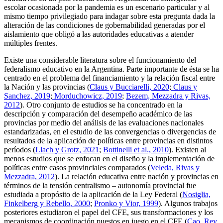
escolar ocasionada por la pandemia es un escenario particular y al
mismo tiempo privilegiado para indagar sobre esta pregunta dada la
alteración de las condiciones de gobernabilidad generadas por el
aislamiento que obligó a las autoridades educativas a atender
múltiples frentes.
Existe una considerable literatura sobre el funcionamiento del
federalismo educativo en la Argentina. Parte importante de ésta se ha
centrado en el problema del financiamiento y la relación fiscal entre
la Nación y las provincias (
Claus y Bucciarelli, 2020
;
Claus y
Sanchez, 2019
;
Morduchowicz, 2019
;
Bezem, Mezzadra y Rivas,
2012
). Otro conjunto de estudios se ha concentrado en la
descripción y comparación del desempeño académico de las
provincias por medio del análisis de las evaluaciones nacionales
estandarizadas, en el estudio de las convergencias o divergencias de
resultados de la aplicación de políticas entre provincias en distintos
períodos (
Llach y Grotz, 2021
;
Bottinelli et al., 2010
). Existen al
menos estudios que se enfocan en el diseño y la implementación de
políticas entre casos provinciales comparados (
Veleda, Rivas y
Mezzadra, 2012
). La relación educativa entre nación y provincias en
términos de la tensión centralismo – autonomía provincial fue
estudiada a propósito de la aplicación de la Ley Federal (
Nosiglia,
Finkelberg y Rebello, 2000
;
Pronko y Vior, 1999
). Algunos trabajos
posteriores estudiaron el papel del CFE, sus transformaciones y los
mecanismos de coordinación puestos en juego en el CFE (
Cao, Rey