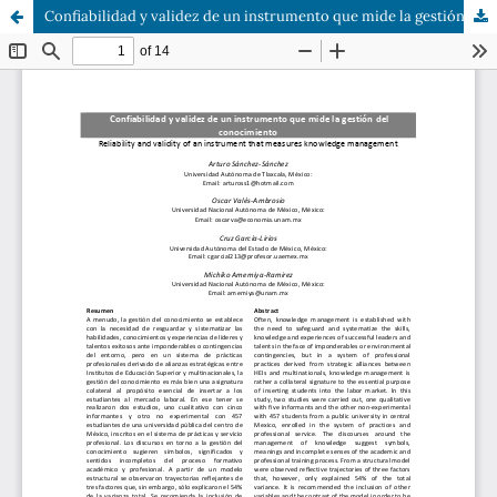
Confiabilidad y validez de un instrumento que mide la gestión del conocimiento