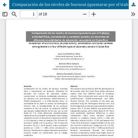
Comparación de los niveles de burnout (quemarse por el trabajo), actividad física, somatización y variables sociales, en docentes de diferentes modalidades de educación secundaria en Costa Rica