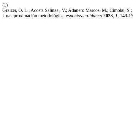
(1)
Graizer, O. L.; Acosta Salinas , V.; Adanero Marcos, M.; Cimolai, S.
Una aproximación metodológica.
espacios-en-blanco
2023
,
1
, 149-15