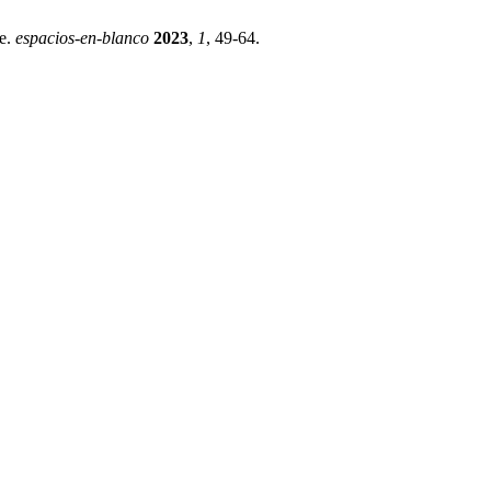
te.
espacios-en-blanco
2023
,
1
, 49-64.