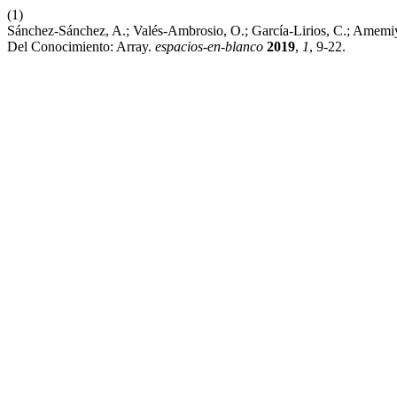
(1)
Sánchez-Sánchez, A.; Valés-Ambrosio, O.; García-Lirios, C.; Amem
Del Conocimiento: Array.
espacios-en-blanco
2019
,
1
, 9-22.