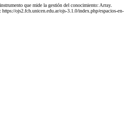
nto que mide la gestión del conocimiento: Array.
tps://ojs2.fch.unicen.edu.ar/ojs-3.1.0/index.php/espacios-en-