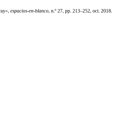
ray»,
espacios-en-blanco
, n.º 27, pp. 213–252, oct. 2018.