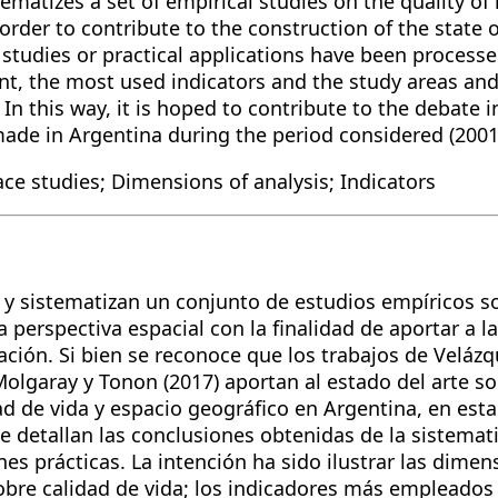
ematizes a set of empirical studies on the quality of 
order to contribute to the construction of the state of
 studies or practical applications have been processed
t, the most used indicators and the study areas and t
In this way, it is hoped to contribute to the debate in
ade in Argentina during the period considered (2001
pace studies; Dimensions of analysis; Indicators
 y sistematizan un conjunto de estudios empíricos so
 perspectiva espacial con la finalidad de aportar a l
gación. Si bien se reconoce que los trabajos de Veláz
Molgaray y Tonon (2017) aportan al estado del arte s
d de vida y espacio geográfico en Argentina, en est
 detallan las conclusiones obtenidas de la sistemati
nes prácticas. La intención ha sido ilustrar las dime
obre calidad de vida; los indicadores más empleados 