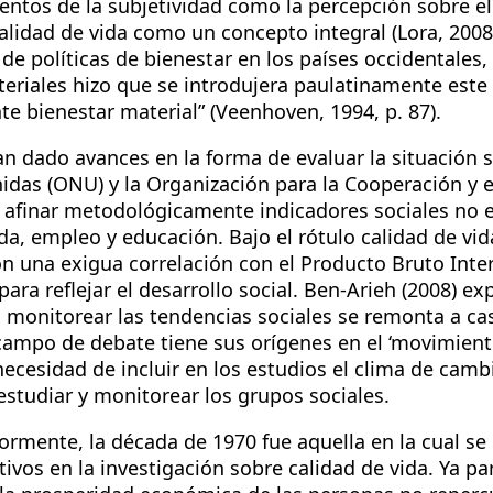
ntos de la subjetividad como la percepción sobre el
alidad de vida como un concepto integral (Lora, 2008 
de políticas de bienestar en los países occidentales,
eriales hizo que se introdujera paulatinamente este
 bienestar material” (Veenhoven, 1994, p. 87).
n dado avances en la forma de evaluar la situación so
das (ONU) y la Organización para la Cooperación y 
 afinar metodológicamente indicadores sociales no 
da, empleo y educación. Bajo el rótulo calidad de vi
on una exigua correlación con el Producto Bruto Inte
ara reflejar el desarrollo social. Ben-Arieh (2008) ex
 monitorear las tendencias sociales se remonta a cas
 campo de debate tiene sus orígenes en el ‘movimient
ecesidad de incluir en los estudios el clima de cambi
estudiar y monitorear los grupos sociales.
ormente, la década de 1970 fue aquella en la cual s
tivos en la investigación sobre calidad de vida. Ya p