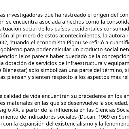
as investigadoras que ha rastreado el origen del con
ón se encuentra asociada a hechos como la consolida
 situación social de los países occidentales consuma
ción al primero de estos acontecimientos, la autora r
2, “cuando el economista Pigou se refirió a cuantific
 gobierno para poder calcular un producto social neto
ención lejos parece haber quedado de la concepción
la dotación de servicios de infraestructura y equipam
e Bienestar) solo simbolizan una parte del término, 
nas piensan y sienten respecto a los aspectos más re
de calidad de vida encuentran su precedente en los a
es materiales en las que se desenvuelve la sociedad,
iglo XX, a partir de la influencia en las Ciencias Soci
iento de indicadores sociales (Ducan, 1969 en Soma
n con la expansión del existencialismo y la fenomeno