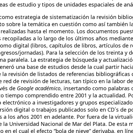
eas de estudio y tipos de unidades espaciales de aná
omo estrategia de sistematización la revisión biblio
o sobre la temática en cuestión como así también la r
es realizadas hasta el momento. Los documentos puest
 recopiladas a lo largo de los últimos años mediant
o digital (libros, capítulos de libros, artículos de re
resos/jornadas). Para la selección de los treinta y 
ma paralela. La estrategia de búsqueda y actualizació
generó una base de estudios desde la cual partir haci
la revisión de listados de referencias bibliográficas 
red de revisión de lecturas, tan típico en la labor d
avés de
Google académico
, insertando como palabras c
co tiempo comprendido entre 2001 y la actualidad. Por
 electrónico a investigadores y grupos especializado
ersión digital o trabajos publicados solo en CD´s de 
 los años 2001 en adelante. Por fuera de la virtuali
 la Universidad Nacional de Mar del Plata. De esta
o en el cual el efecto “bola de nieve” derivaba, en lí