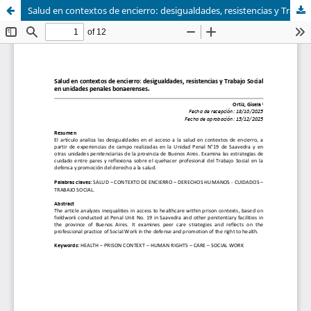
Salud en contextos de encierro: desigualdades, resistencias y Trabajo Social en unidades penales bonaerenses