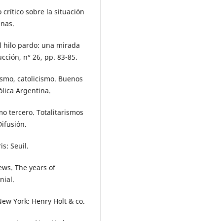
o crítico sobre la situación
inas.
El hilo pardo: una mirada
cción, n° 26, pp. 83-85.
lismo, catolicismo. Buenos
ólica Argentina.
o tercero. Totalitarismos
Difusión.
is: Seuil.
ews. The years of
nial.
New York: Henry Holt & co.