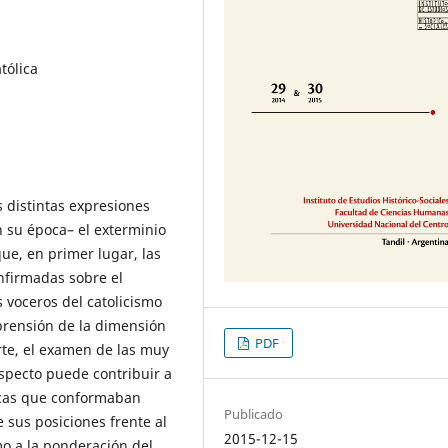
tólica
 distintas expresiones
n su época– el exterminio
que, en primer lugar, las
onfirmadas sobre el
 voceros del catolicismo
prensión de la dimensión
PDF
rte, el examen de las muy
especto puede contribuir a
ticas que conformaban
Publicado
e sus posiciones frente al
2015-12-15
o a la ponderación del