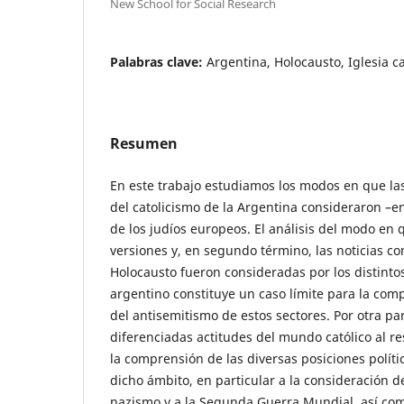
New School for Social Research
Palabras clave:
Argentina, Holocausto, Iglesia ca
Resumen
En este trabajo estudiamos los modos en que las
del catolicismo de la Argentina consideraron –e
de los judíos europeos. El análisis del modo en 
versiones y, en segundo término, las noticias c
Holocausto fueron consideradas por los distintos
argentino constituye un caso límite para la com
del antisemitismo de estos sectores. Por otra pa
diferenciadas actitudes del mundo católico al r
la comprensión de las diversas posiciones polí
dicho ámbito, en particular a la consideración d
nazismo y a la Segunda Guerra Mundial, así com