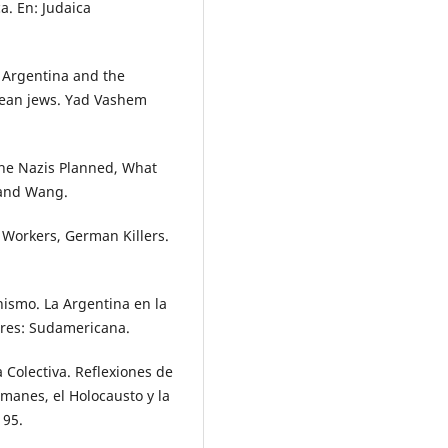
a. En: Judaica
n Argentina and the
pean jews. Yad Vashem
 the Nazis Planned, What
 and Wang.
 Workers, German Killers.
nismo. La Argentina en la
ires: Sudamericana.
 Colectiva. Reflexiones de
lemanes, el Holocausto y la
195.