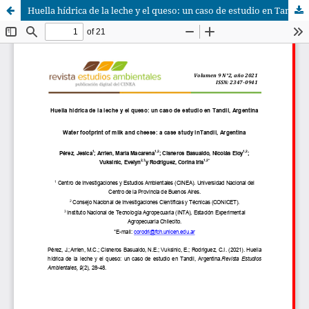
Huella hídrica de la leche y el queso: un caso de estudio en Tandil, Argentina