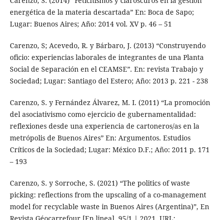
Carenzo, S. (2014) “Fetichismos y claroscuros en la gestión
energética de la materia descartada” En: Boca de Sapo;
Lugar: Buenos Aires; Año: 2014 vol. XV p. 46 – 51
Carenzo, S; Acevedo, R. y Bárbaro, J. (2013) “Construyendo
oficio: experiencias laborales de integrantes de una Planta
Social de Separación en el CEAMSE”. En: revista Trabajo y
Sociedad; Lugar: Santiago del Estero; Año: 2013 p. 221 - 238
Carenzo, S. y Fernández Álvarez, M. I. (2011) “La promoción
del asociativismo como ejercicio de gubernamentalidad:
reflexiones desde una experiencia de cartoneros/as en la
metrópolis de Buenos Aires” En: Argumentos. Estudios
Críticos de la Sociedad; Lugar: México D.F.; Año: 2011 p. 171
– 193
Carenzo, S. y Sorroche, S. (2021) “The politics of waste
picking: reflections from the upscaling of a co-management
model for recyclable waste in Buenos Aires (Argentina)”, En
Revista Géocarrefour [En linea], 95/1 | 2021. URL: