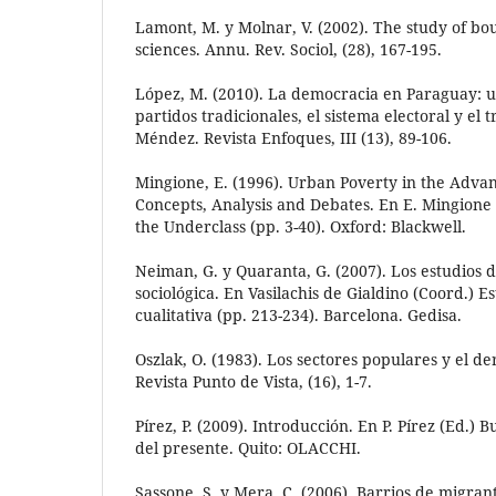
Lamont, M. y Molnar, V. (2002). The study of bou
sciences. Annu. Rev. Sociol, (28), 167-195.
López, M. (2010). La democracia en Paraguay: u
partidos tradicionales, el sistema electoral y el
Méndez. Revista Enfoques, III (13), 89-106.
Mingione, E. (1996). Urban Poverty in the Adva
Concepts, Analysis and Debates. En E. Mingione
the Underclass (pp. 3-40). Oxford: Blackwell.
Neiman, G. y Quaranta, G. (2007). Los estudios d
sociológica. En Vasilachis de Gialdino (Coord.) E
cualitativa (pp. 213-234). Barcelona. Gedisa.
Oszlak, O. (1983). Los sectores populares y el d
Revista Punto de Vista, (16), 1-7.
Pírez, P. (2009). Introducción. En P. Pírez (Ed.) 
del presente. Quito: OLACCHI.
Sassone, S. y Mera, C. (2006). Barrios de migran