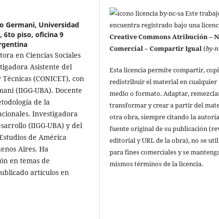
Este trabaj
no Germani, Universidad
encuentra registrado bajo una licenc
 6to piso, oficina 9
Creative Commons Atribución – 
rgentina
Comercial – Compartir Igual
(
by-n
tora en Ciencias Sociales
tigadora Asistente del
Esta licencia permite compartir, copi
 y Técnicas (CONICET), con
redistribuir el material en cualquier
rmani (IIGG-UBA). Docente
medio o formato. Adaptar, remezcla
todología de la
transformar y crear a partir del mate
acionales. Investigadora
otra obra, siempre citando la autoría
sarrollo (IIGG-UBA) y del
fuente original de su publicación (re
 Estudios de América
editorial y URL de la obra), no se uti
uenos Aires. Ha
para fines comerciales y se manteng
ión en temas de
mismos términos de la licencia.
ublicado artículos en