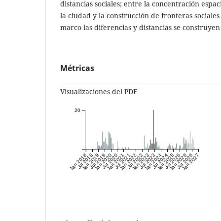
distancias sociales; entre la concentración espa
la ciudad y la construcción de fronteras sociales
marco las diferencias y distancias se construyen
Métricas
Visualizaciones del PDF
20
Jan 2018
Jul 2018
Jan 2019
Jul 2019
Jan 2020
Jul 2020
Jan 2021
Jul 2021
Jan 2022
Jul 2022
Jan 2023
Jul 2023
Jan 2024
Jul 2024
Jan 2025
Jul 2025
Jan 2026
Jul 2026
Jan 2027