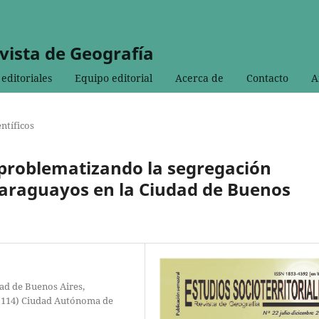
evista de Geografía
editoriales
Equipo editorial
Acerca de
Contacto
A
entíficos
: problematizando la segregación
paraguayos en la Ciudad de Buenos
ad de Buenos Aires,
CP1114) Ciudad Autónoma de