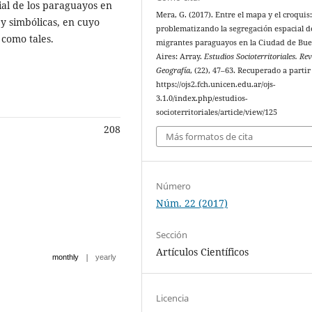
cial de los paraguayos en
Mera, G. (2017). Entre el mapa y el croquis
 y simbólicas, en cuyo
problematizando la segregación espacial de
 como tales.
migrantes paraguayos en la Ciudad de Bu
Aires: Array.
Estudios Socioterritoriales. Re
Geografía
, (22), 47–63. Recuperado a partir
https://ojs2.fch.unicen.edu.ar/ojs-
3.1.0/index.php/estudios-
socioterritoriales/article/view/125
208
Más formatos de cita
Número
Núm. 22 (2017)
Sección
Artículos Científicos
|
monthly
yearly
Licencia