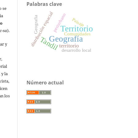
Palabras clave
o se
distribución espacial
periurbano
ia
Geografia
Paisaje
No
Territorio
c-sa
).
Comunidades
Geografía
Tandil
ar y
territorio
desarrollo local
r,
rial
 y la
vista,
Número actual
licen
an los