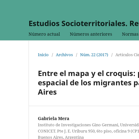
Estudios Socioterritoriales. R
Número actual
Números anteriores
Normas 
Inicio
/
Archivos
/
Núm. 22 (2017)
/
Artículos Ci
Entre el mapa y el croquis
espacial de los migrantes 
Aires
Gabriela Mera
Instituto de Investigaciones Gino Germani, Universid
CONICET. Pte J. E. Uriburu 950, 6to piso, oficina 9 (
Buenos Aires, Argentina