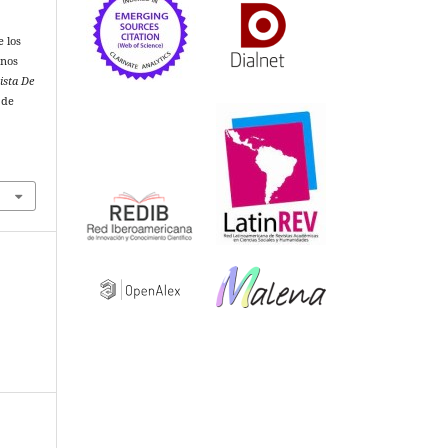
:
 los
enos
vista De
 de