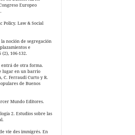
V Congreso Europeo
.
ic Policy. Law & Social
e la noción de segregación
splazamientos e
 (2), 106-132.
o, entrá de otra forma.
de lugar en un barrio
 C. Ferraudi Curto y R.
 populares de Buenos
Tercer Mundo Editores.
logía 2. Estudios sobre las
l.
u de vie des immigrés. En