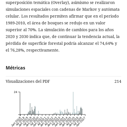
superposición temática (Overlay), asimismo se realizaron
simulaciones espaciales con cadenas de Markov y autómata
celular. Los resultados permiten afirmar que en el periodo
1989-2010, el área de bosques se redujo en un valor
superior al 70%. La simulación de cambios para los años
2020 y 2030 indica que, de continuar la tendencia actual, la
pérdida de superficie forestal podría alcanzar el 74,64% y
el 76,28%, respectivamente.
Métricas
Visualizaciones del PDF
214
24
Jan 2018
Jul 2018
Jan 2019
Jul 2019
Jan 2020
Jul 2020
Jan 2021
Jul 2021
Jan 2022
Jul 2022
Jan 2023
Jul 2023
Jan 2024
Jul 2024
Jan 2025
Jul 2025
Jan 2026
Jul 2026
Jan 2027