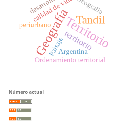
desarrollo
calidad de vida
Geografia
Geografía
Tandil
Territorio
periurbano
territorio
Paisaje
Argentina
Ordenamiento territorial
Número actual