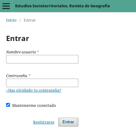
Estudios Socioterritoriales. Revista de Geografía
Inicio
/
Entrar
Entrar
Nombre usuario
*
Contraseña
*
¿Has olvidado tu contraseña?
Mantenerme conectado
Registrarse
Entrar