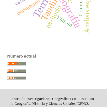
Análisis espacial
Geografía
Tandil
periurbano
territorio
Paisaje
Número actual
Centro de Investigaciones Geográficas CIG -
I
nstituto
de Geografía, Historia y Ciencias Sociales IGEHCS