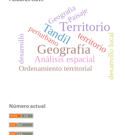
Geografia
Paisaje
Territorio
Tandil
periurbano
territorio
desarrollo local
desarrollo
Geografía
Análisis espacial
Ordenamiento territorial
Número actual