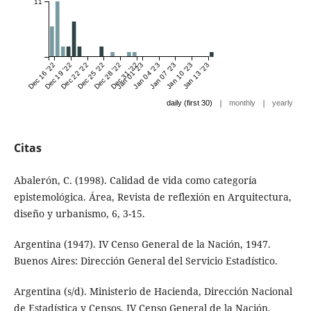
11
Dec 16 '22
Dec 19 '22
Dec 22 '22
Dec 25 '22
Dec 28 '22
Dec 31 '22
Jan 01 '23
Jan 04 '23
Jan 07 '23
Jan 10 '23
Jan 13 '23
|
|
daily (first 30)
monthly
yearly
Citas
Abalerón, C. (1998). Calidad de vida como categoría
epistemológica. Área, Revista de reflexión en Arquitectura,
diseño y urbanismo, 6, 3-15.
Argentina (1947). IV Censo General de la Nación, 1947.
Buenos Aires: Dirección General del Servicio Estadístico.
Argentina (s/d). Ministerio de Hacienda, Dirección Nacional
de Estadística y Censos, IV Censo General de la Nación.