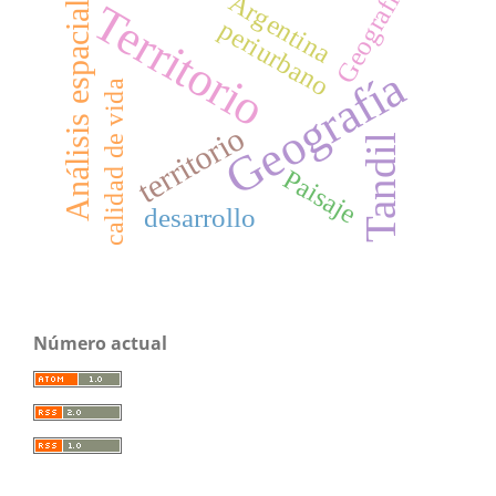
Geografia
Argentina
Territorio
Análisis espacial
periurbano
Geografía
calidad de vida
territorio
Tandil
Paisaje
desarrollo
Número actual