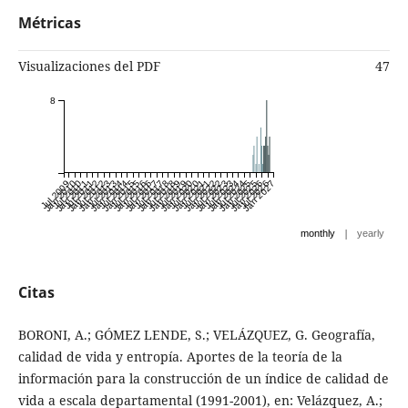
Métricas
Visualizaciones del PDF
47
8
Jul 2009
Jan 2010
Jul 2010
Jan 2011
Jul 2011
Jan 2012
Jul 2012
Jan 2013
Jul 2013
Jan 2014
Jul 2014
Jan 2015
Jul 2015
Jan 2016
Jul 2016
Jan 2017
Jul 2017
Jan 2018
Jul 2018
Jan 2019
Jul 2019
Jan 2020
Jul 2020
Jan 2021
Jul 2021
Jan 2022
Jul 2022
Jan 2023
Jul 2023
Jan 2024
Jul 2024
Jan 2025
Jul 2025
Jan 2026
Jul 2026
Jan 2027
|
monthly
yearly
Citas
BORONI, A.; GÓMEZ LENDE, S.; VELÁZQUEZ, G. Geografía,
calidad de vida y entropía. Aportes de la teoría de la
información para la construcción de un índice de calidad de
vida a escala departamental (1991-2001), en: Velázquez, A.;