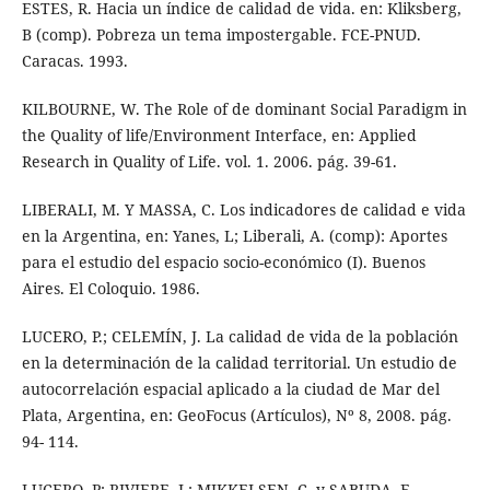
ESTES, R. Hacia un índice de calidad de vida. en: Kliksberg,
B (comp). Pobreza un tema impostergable. FCE-PNUD.
Caracas. 1993.
KILBOURNE, W. The Role of de dominant Social Paradigm in
the Quality of life/Environment Interface, en: Applied
Research in Quality of Life. vol. 1. 2006. pág. 39-61.
LIBERALI, M. Y MASSA, C. Los indicadores de calidad e vida
en la Argentina, en: Yanes, L; Liberali, A. (comp): Aportes
para el estudio del espacio socio-económico (I). Buenos
Aires. El Coloquio. 1986.
LUCERO, P.; CELEMÍN, J. La calidad de vida de la población
en la determinación de la calidad territorial. Un estudio de
autocorrelación espacial aplicado a la ciudad de Mar del
Plata, Argentina, en: GeoFocus (Artículos), Nº 8, 2008. pág.
94- 114.
LUCERO, P; RIVIERE, I.; MIKKELSEN, C. y SABUDA, F.