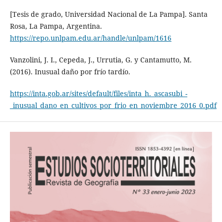
[Tesis de grado, Universidad Nacional de La Pampa]. Santa
Rosa, La Pampa, Argentina.
https://repo.unlpam.edu.ar/handle/unlpam/1616
Vanzolini, J. I., Cepeda, J., Urrutia, G. y Cantamutto, M.
(2016). Inusual daño por frío tardío.
https://inta.gob.ar/sites/default/files/inta_h._ascasubi_-
_inusual_dano_en_cultivos_por_frio_en_noviembre_2016_0.pdf