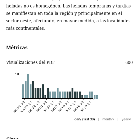
heladas no es homogénea. Las heladas tempranas y tardías
se manifiestan en toda la región y principalmente en el
sector oeste, afectando, en mayor medida, a las localidades
más continentales.
Métricas
Visualizaciones del PDF
600
7.0
Jun 22 '23
Jun 25 '23
Jun 28 '23
Jul 01 '23
Jul 04 '23
Jul 07 '23
Jul 10 '23
Jul 13 '23
Jul 16 '23
Jul 19 '23
|
|
daily (first 30)
monthly
yearly