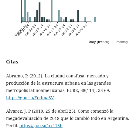
May 31 '24
Jun 01 '24
Jun 04 '24
Jun 07 '24
Jun 10 '24
Jun 13 '24
Jun 16 '24
Jun 19 '24
Jun 22 '24
Jun 25 '24
|
daily (first 30)
monthly
Citas
Abramo, P. (2012). La ciudad com-fusa: mercado y
producción de la estructura urbana en las grandes
metrópolis latinoamericanas. EURE, 38(114), 35-69.
https://goo.su/EodmaSV
Álvarez, J. P (2019, 25 de abril 25). Cómo comenzó la
megadevaluación de 2018 que lo cambió todo en Argentina.
Perfil.
https://goo.su/ax413h