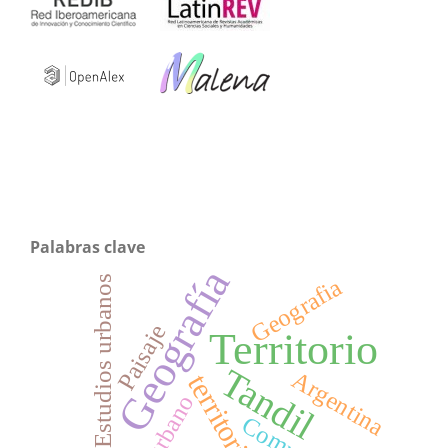
Palabras clave
Geografía
Estudios urbanos
Geografia
Paisaje
Territorio
Tandil
Argentina
territorio
periurbano