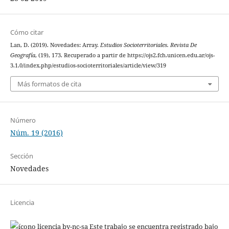
Cómo citar
Lan, D. (2019). Novedades: Array.
Estudios Socioterritoriales. Revista De
Geografía
, (19), 173. Recuperado a partir de https://ojs2.fch.unicen.edu.ar/ojs-
3.1.0/index.php/estudios-socioterritoriales/article/view/319
Más formatos de cita
Número
Núm. 19 (2016)
Sección
Novedades
Licencia
Este trabajo se encuentra registrado bajo