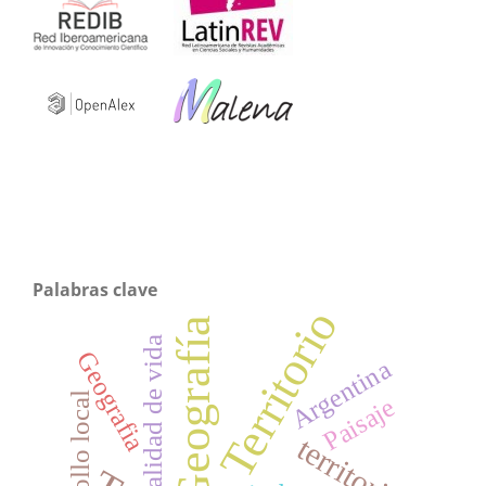
Palabras clave
Territorio
Geografía
calidad de vida
Geografia
Argentina
desarrollo local
Paisaje
territorio