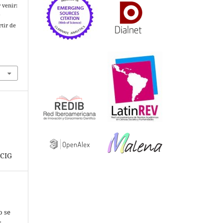
 venir:
e
rtir de
 CIG
o se