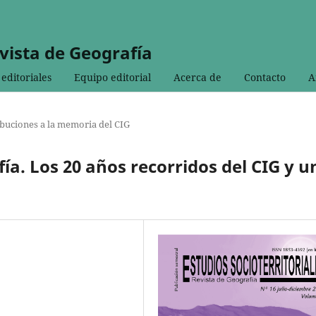
evista de Geografía
editoriales
Equipo editorial
Acerca de
Contacto
A
buciones a la memoria del CIG
ía. Los 20 años recorridos del CIG y u