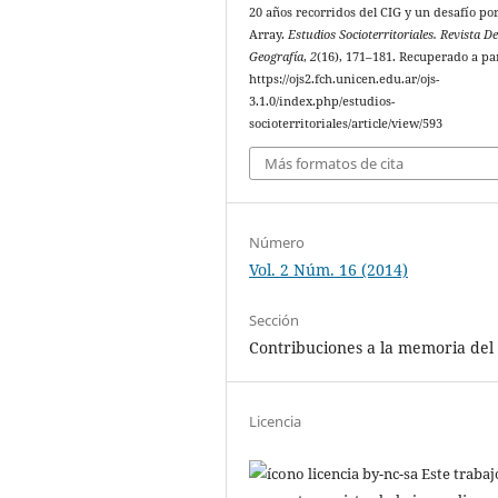
20 años recorridos del CIG y un desafío por
Array.
Estudios Socioterritoriales. Revista D
Geografía
,
2
(16), 171–181. Recuperado a pa
https://ojs2.fch.unicen.edu.ar/ojs-
3.1.0/index.php/estudios-
socioterritoriales/article/view/593
Más formatos de cita
Número
Vol. 2 Núm. 16 (2014)
Sección
Contribuciones a la memoria del
Licencia
Este trabaj