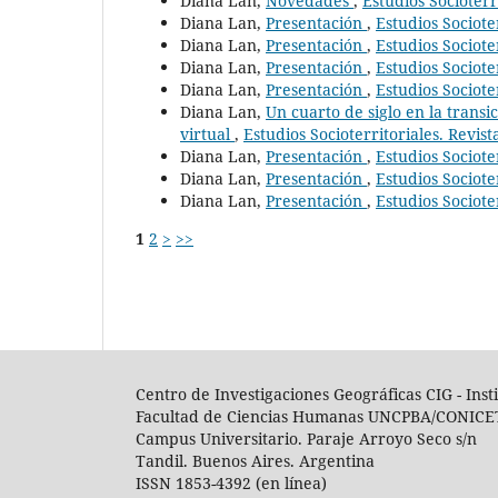
Diana Lan,
Novedades
,
Estudios Socioterr
Diana Lan,
Presentación
,
Estudios Sociote
Diana Lan,
Presentación
,
Estudios Sociote
Diana Lan,
Presentación
,
Estudios Sociote
Diana Lan,
Presentación
,
Estudios Sociote
Diana Lan,
Un cuarto de siglo en la transic
virtual
,
Estudios Socioterritoriales. Revis
Diana Lan,
Presentación
,
Estudios Sociote
Diana Lan,
Presentación
,
Estudios Sociote
Diana Lan,
Presentación
,
Estudios Sociote
1
2
>
>>
Centro de Investigaciones Geográficas CIG -
I
nst
Facultad de Ciencias Humanas UNCPBA/CONICE
Campus Universitario. Paraje Arroyo Seco s/n
Tandil. Buenos Aires. Argentina
ISSN 1853-4392 (en línea)