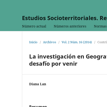
Estudios Socioterritoriales. R
Número actual
Números anteriores
Normas 
Inicio
/
Archivos
/
Vol. 2 Núm. 16 (2014)
/
Contri
La investigación en Geograf
desafío por venir
Diana Lan
Resumen