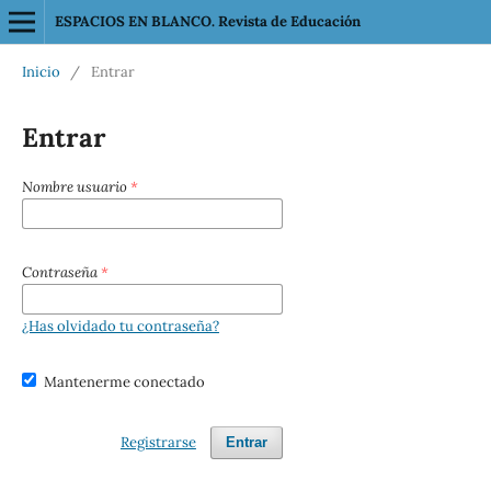
ESPACIOS EN BLANCO. Revista de Educación
Inicio
/
Entrar
Entrar
Nombre usuario
*
Contraseña
*
¿Has olvidado tu contraseña?
Mantenerme conectado
Registrarse
Entrar