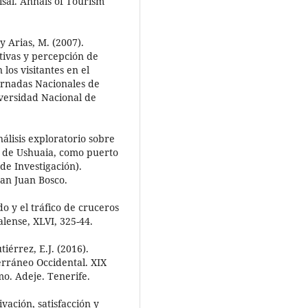
isal. Annals of Tourism
 y Arias, M. (2007).
ativas y percepción de
los visitantes en el
ornadas Nacionales de
iversidad Nacional de
nálisis exploratorio sobre
o de Ushuaia, como puerto
de Investigación).
San Juan Bosco.
o y el tráfico de cruceros
lense, XLVI, 325-44.
iérrez, E.J. (2016).
rráneo Occidental. XIX
o. Adeje. Tenerife.
ivación, satisfacción y