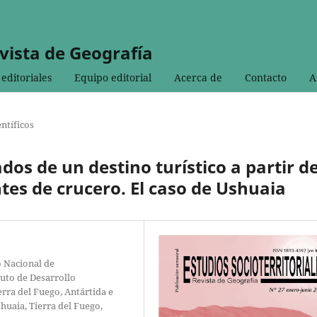
evista de Geografía
editoriales
Equipo editorial
Acerca de
Contacto
A
entíficos
dos de un destino turístico a partir d
ntes de crucero. El caso de Ushuaia
o Nacional de
tuto de Desarrollo
rra del Fuego, Antártida e
shuaia, Tierra del Fuego,