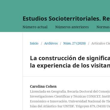
Estudios Socioterritoriales. R
Número actual
Números anteriores
Normas 
Inicio
/
Archivos
/
Núm. 27 (2020)
/
Artículos Ci
La construcción de significa
la experiencia de los visita
Carolina Cohen
Licenciada en Geografía. Becaria Doctoral del Consej
Investigaciones Científicas y Técnicas CONICET. Insti
Económico e Innovación. Universidad Nacional de Tie
Islas del Atlántico Sur UNTDF. Yrigoyen 879, (9410) U