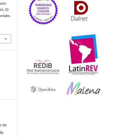
rtir
ro. El
oriales.
o se
ia