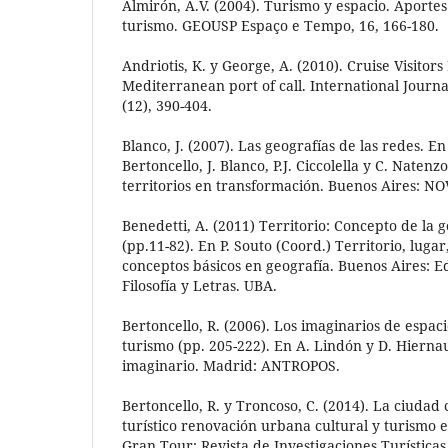
Almirón, A.V. (2004). Turismo y espacio. Aportes
turismo. GEOUSP Espaço e Tempo, 16, 166-180.
Andriotis, K. y George, A. (2010). Cruise Visitor
Mediterranean port of call. International Journ
(12), 390-404.
Blanco, J. (2007). Las geografías de las redes. E
Bertoncello, J. Blanco, P.J. Ciccolella y C. Natenz
territorios en transformación. Buenos Aires: N
Benedetti, A. (2011) Territorio: Concepto de la
(pp.11-82). En P. Souto (Coord.) Territorio, lugar,
conceptos básicos en geografía. Buenos Aires: Ed
Filosofía y Letras. UBA.
Bertoncello, R. (2006). Los imaginarios de espaci
turismo (pp. 205-222). En A. Lindón y D. Hiernau
imaginario. Madrid: ANTROPOS.
Bertoncello, R. y Troncoso, C. (2014). La ciudad
turístico renovación urbana cultural y turismo e
Gran Tour: Revista de Investigaciones Turísticas, 