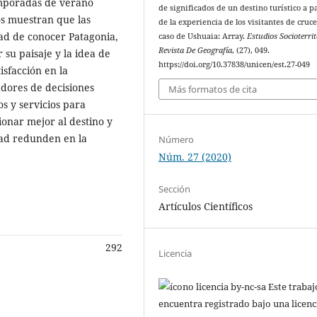
emporadas de verano
de significados de un destino turístico a pa
os muestran que las
de la experiencia de los visitantes de cruce
dad de conocer Patagonia,
caso de Ushuaia: Array.
Estudios Socioterrit
Revista De Geografía
, (27), 049.
su paisaje y la idea de
https://doi.org/10.37838/unicen/est.27-049
isfacción en la
adores de decisiones
Más formatos de cita
s y servicios para
cionar mejor al destino y
idad redunden en la
Número
Núm. 27 (2020)
Sección
Artículos Científicos
292
Licencia
Este trabaj
encuentra registrado bajo una licenc