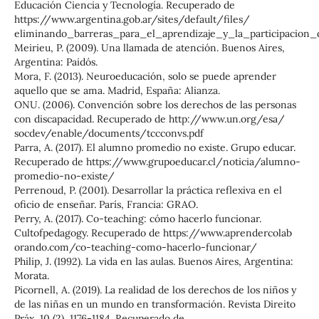
Educación Ciencia y Tecnología. Recuperado de
https://www.argentina.gob.ar/sites/default/ﬁles/
eliminando_barreras_para_el_aprendizaje_y_la_participacion
Meirieu, P. (2009). Una llamada de atención. Buenos Aires,
Argentina: Paidós.
Mora, F. (2013). Neuroeducación, solo se puede aprender
aquello que se ama. Madrid, España: Alianza.
ONU. (2006). Convención sobre los derechos de las personas
con discapacidad. Recuperado de http://www.un.org/esa/
socdev/enable/documents/tccconvs.pdf
Parra, A. (2017). El alumno promedio no existe. Grupo educar.
Recuperado de https://www.grupoeducar.cl/noticia/alumno-
promedio-no-existe/
Perrenoud, P. (2001). Desarrollar la práctica reﬂexiva en el
oﬁcio de enseñar. París, Francia: GRAO.
Perry, A. (2017). Co-teaching: cómo hacerlo funcionar.
Cultofpedagogy. Recuperado de https://www.aprendercolab
orando.com/co-teaching-como-hacerlo-funcionar/
Philip, J. (1992). La vida en las aulas. Buenos Aires, Argentina:
Morata.
Picornell, A. (2019). La realidad de los derechos de los niños y
de las niñas en un mundo en transformación. Revista Direito
Práx, 10 (2), 1176-1184. Recuperado de