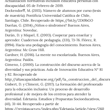
Actualización normativas inclusión educativa personas con
discapacidad. 05 de Febrero de 2019.
Dockendorﬀ, M. (2015). Número de alumnos por curso (tesis
de maestría). Pontiﬁcia Universidad Católica de Chile,
Santiago, Chile. Recuperado de https://bit.ly/2Dt9bGO
Dueñas, G. (2014) ¿Niños o síndromes? Buenos Aires,
Argentina: Noveduc.
Durán, D. y Miquel, E. (2003). Cooperar para enseñar y
aprender. Cuadernos de pedagogía, (331), 73-76. Flórez, R.
(1994). Hacia una pedagogía del conocimiento. Buenos Aires,
Argentina: Mc Graw Hill.
Gardner, H. (2016). La mente no escolarizada. Buenos Aires,
Argentina: Paidós.
Gimeno, J. (2000). La construcción del discurso acerca de la
diversidad y sus prácticas. Aula de Innovación Educativa Nº 81
y 82. Recuperado de
http://altascapacidadescse.org/pdf/la_construccion_del_discurs
Gisbert, D. y Climent, G. (2017). La formación del profesorado
para la educación inclusiva: Un proceso de desarrollo
profesional y de mejora de los centros para atender la
diversidad. Edetania. Estudios y Propuestas Socioeducativos,
(41), 31-44. Recuperado a partir de
https://revistas.ucv.es/index.php/Edetania/article/view/260