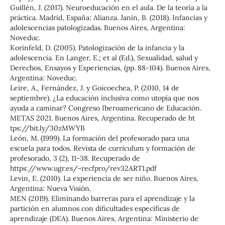
Guillén, J. (2017). Neuroeducación en el aula. De la teoría a la
práctica. Madrid, España: Alianza. Janín, B. (2018). Infancias y
adolescencias patologizadas. Buenos Aires, Argentina:
Noveduc.
Korinfeld, D. (2005). Patologización de la infancia y la
adolescencia. En Langer, E.; et al (Ed.), Sexualidad, salud y
Derechos, Ensayos y Experiencias, (pp. 88-104). Buenos Aires,
Argentina: Noveduc.
Leire, A., Fernández, J. y Goicoechea, P. (2010, 14 de
septiembre). ¿La educación inclusiva como utopía que nos
ayuda a caminar? Congreso Iberoamericano de Educación.
METAS 2021. Buenos Aires, Argentina. Recuperado de ht
tps://bit.ly/30zMWYB
León, M. (1999). La formación del profesorado para una
escuela para todos. Revista de curriculum y formación de
profesorado, 3 (2), 11-38. Recuperado de
https://www.ugr.es/~recfpro/rev32ART1.pdf
Levin, E. (2010). La experiencia de ser niño. Buenos Aires,
Argentina: Nueva Visión.
MEN (2019). Eliminando barreras para el aprendizaje y la
partición en alumnos con diﬁcultades especíﬁcas de
aprendizaje (DEA). Buenos Aires, Argentina: Ministerio de