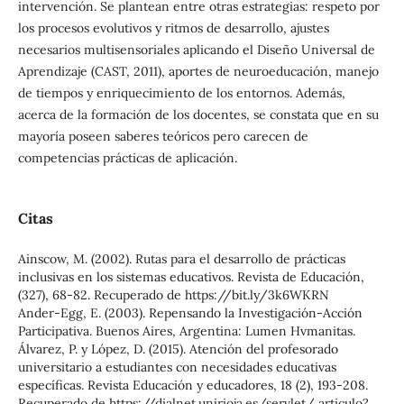
intervención. Se plantean entre otras estrategias: respeto por
los procesos evolutivos y ritmos de desarrollo, ajustes
necesarios multisensoriales aplicando el Diseño Universal de
Aprendizaje (CAST, 2011), aportes de neuroeducación, manejo
de tiempos y enriquecimiento de los entornos. Además,
acerca de la formación de los docentes, se constata que en su
mayoría poseen saberes teóricos pero carecen de
competencias prácticas de aplicación.
Citas
Ainscow, M. (2002). Rutas para el desarrollo de prácticas
inclusivas en los sistemas educativos. Revista de Educación,
(327), 68-82. Recuperado de https://bit.ly/3k6WKRN
Ander-Egg, E. (2003). Repensando la Investigación-Acción
Participativa. Buenos Aires, Argentina: Lumen Hvmanitas.
Álvarez, P. y López, D. (2015). Atención del profesorado
universitario a estudiantes con necesidades educativas
especíﬁcas. Revista Educación y educadores, 18 (2), 193-208.
Recuperado de https://dialnet.unirioja.es/servlet/ articulo?