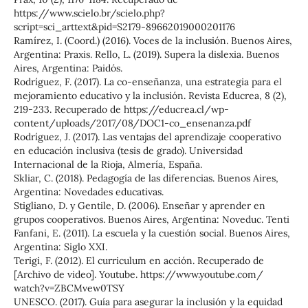
https://www.scielo.br/scielo.php?
script=sci_arttext&pid=S2179-89662019000201176
Ramírez, I. (Coord.) (2016). Voces de la inclusión. Buenos Aires,
Argentina: Praxis. Rello, L. (2019). Supera la dislexia. Buenos
Aires, Argentina: Paidós.
Rodríguez, F. (2017). La co-enseñanza, una estrategia para el
mejoramiento educativo y la inclusión. Revista Educrea, 8 (2),
219-233. Recuperado de https://educrea.cl/wp-
content/uploads/2017/08/DOC1-co_ensenanza.pdf
Rodríguez, J. (2017). Las ventajas del aprendizaje cooperativo
en educación inclusiva (tesis de grado). Universidad
Internacional de la Rioja, Almería, España.
Skliar, C. (2018). Pedagogía de las diferencias. Buenos Aires,
Argentina: Novedades educativas.
Stigliano, D. y Gentile, D. (2006). Enseñar y aprender en
grupos cooperativos. Buenos Aires, Argentina: Noveduc. Tenti
Fanfani, E. (2011). La escuela y la cuestión social. Buenos Aires,
Argentina: Siglo XXI.
Terigi, F. (2012). El curriculum en acción. Recuperado de
[Archivo de video]. Youtube. https://www.youtube.com/
watch?v=ZBCMvew0TSY
UNESCO. (2017). Guía para asegurar la inclusión y la equidad