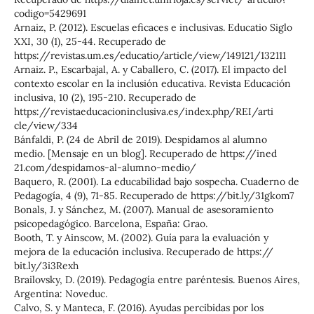
codigo=5429691
Arnaiz, P. (2012). Escuelas eﬁcaces e inclusivas. Educatio Siglo
XXI, 30 (1), 25-44. Recuperado de
https://revistas.um.es/educatio/article/view/149121/132111
Arnaiz. P., Escarbajal, A. y Caballero, C. (2017). El impacto del
contexto escolar en la inclusión educativa. Revista Educación
inclusiva, 10 (2), 195-210. Recuperado de
https://revistaeducacioninclusiva.es/index.php/REI/arti
cle/view/334
Bánfaldi, P. (24 de Abril de 2019). Despidamos al alumno
medio. [Mensaje en un blog]. Recuperado de https://ined
21.com/despidamos-al-alumno-medio/
Baquero, R. (2001). La educabilidad bajo sospecha. Cuaderno de
Pedagogía, 4 (9), 71-85. Recuperado de https://bit.ly/31gkom7
Bonals, J. y Sánchez, M. (2007). Manual de asesoramiento
psicopedagógico. Barcelona, España: Grao.
Booth, T. y Ainscow, M. (2002). Guía para la evaluación y
mejora de la educación inclusiva. Recuperado de https://
bit.ly/3i3Rexh
Brailovsky, D. (2019). Pedagogía entre paréntesis. Buenos Aires,
Argentina: Noveduc.
Calvo, S. y Manteca, F. (2016). Ayudas percibidas por los