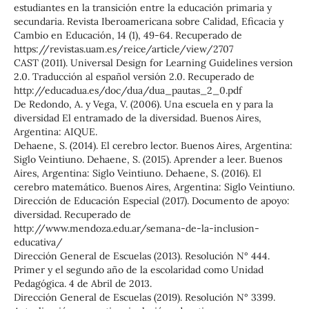
estudiantes en la transición entre la educación primaria y
secundaria. Revista Iberoamericana sobre Calidad, Eﬁcacia y
Cambio en Educación, 14 (1), 49-64. Recuperado de
https://revistas.uam.es/reice/article/view/2707
CAST (2011). Universal Design for Learning Guidelines version
2.0. Traducción al español versión 2.0. Recuperado de
http://educadua.es/doc/dua/dua_pautas_2_0.pdf
De Redondo, A. y Vega, V. (2006). Una escuela en y para la
diversidad El entramado de la diversidad. Buenos Aires,
Argentina: AIQUE.
Dehaene, S. (2014). El cerebro lector. Buenos Aires, Argentina:
Siglo Veintiuno. Dehaene, S. (2015). Aprender a leer. Buenos
Aires, Argentina: Siglo Veintiuno. Dehaene, S. (2016). El
cerebro matemático. Buenos Aires, Argentina: Siglo Veintiuno.
Dirección de Educación Especial (2017). Documento de apoyo:
diversidad. Recuperado de
http://www.mendoza.edu.ar/semana-de-la-inclusion-
educativa/
Dirección General de Escuelas (2013). Resolución N° 444.
Primer y el segundo año de la escolaridad como Unidad
Pedagógica. 4 de Abril de 2013.
Dirección General de Escuelas (2019). Resolución N° 3399.