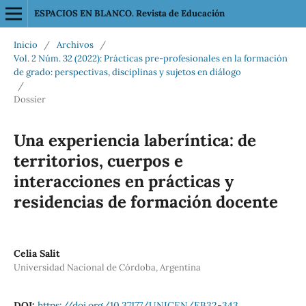
ESPACIOS EN BLANCO. Revista de Educación
Inicio
/
Archivos
/
Vol. 2 Núm. 32 (2022): Prácticas pre-profesionales en la formación
de grado: perspectivas, disciplinas y sujetos en diálogo
/
Dossier
Una experiencia laberíntica: de
territorios, cuerpos e
interacciones en prácticas y
residencias de formación docente
Celia Salit
Universidad Nacional de Córdoba, Argentina
DOI:
https://doi.org/10.37177/UNICEN/EB32-343