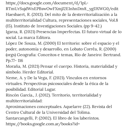
https://docs.google.com/document/d/1pL-
RTmUrSujdWnEPBswOwFXmjJ2E1nhnDm8_ygDXWG0/edit
Haesbaert, R. (2013). Del mito de la desterritorialización a la
multiterritorialidad Cultura, representaciones sociales, Vol.8
(15). Instituto de Investigaciones Sociales. (pp 9-42.)
Igarza, R. (2021) Presencias Imperfectas. El futuro virtual de lo
social. La marca Editora.
López De Souza, M. (2000) El territorio: sobre el espacio y el
poder, autonomía y desarrollo, en Lobato Corrêa, R. (2000)
(orgs) Geografia: Conceitos e temas, Río de Janeiro: Bertrand.
Pp.77- 116
Moraña, M. (2021) Pensar el cuerpo. Historia, materialidad y
símbolo. Herder Editorial.
Neme, A. y De la Vega, F. (2021). Vínculos en entornos
virtuales. Perspectivas psicosociales desde la ética de la
posibilidad. Editorial Lugar.
Rincón García., J. (2012). Territorio, territorialidad y
multiterritorialidad:
Aproximaciones conceptuales. Aquelarre (22). Revista del
Centro Cultural de la Universidad del Tolima.
Santarcangelli, P. (2002). El libro de los laberintos.
https://books.google.com.ar/books?id=