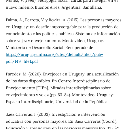
Núñez, V. (1999). Pedagogía Social: cartas para navegar en el
nuevo milenio. Buenos Aires, Argentina: Santillana.
Palma, A., Perrota, V. y Rovira, A. (2015). Las personas mayores
en Uruguay: un desafío impostergable para la producción de
conocimiento y las políticas públicas. Sistema de información
sobre vejez y envejecimiento. Montevideo, Uruguay:
Ministerio de Desarrollo Social. Recuperado de
https://uruguay.unfpa.org/sites/default/files/pub-
pdf/149_file1.pdf
Paredes, M. (2020). Envejecer en Uruguay: una actualización
de los datos disponibles. En Centro Interdisciplinario de
Envejecimiento [CIEn], Miradas interdisciplinarias sobre
envejecimiento y vejez (pp. 63-84). Montevideo, Uruguay:
Espacio Interdisciplinario, Universidad de la República.
Sáez Carreras, J. (2003). Investigación e intervención
educativa con personas mayores. En Sáez Carreras (Coord.),
Educación y aprendizaje en las personas mayores (pp. 33-52).