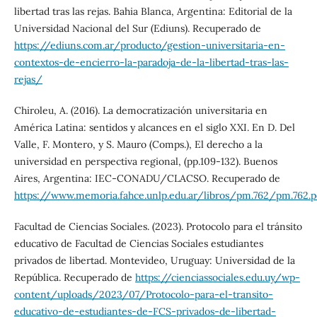
libertad tras las rejas. Bahia Blanca, Argentina: Editorial de la
Universidad Nacional del Sur (Ediuns). Recuperado de
https://ediuns.com.ar/producto/gestion-universitaria-en-
contextos-de-encierro-la-paradoja-de-la-libertad-tras-las-
rejas/
Chiroleu, A. (2016). La democratización universitaria en
América Latina: sentidos y alcances en el siglo XXI. En D. Del
Valle, F. Montero, y S. Mauro (Comps.), El derecho a la
universidad en perspectiva regional, (pp.109-132). Buenos
Aires, Argentina: IEC-CONADU/CLACSO. Recuperado de
https://www.memoria.fahce.unlp.edu.ar/libros/pm.762/pm.762.p
Facultad de Ciencias Sociales. (2023). Protocolo para el tránsito
educativo de Facultad de Ciencias Sociales estudiantes
privados de libertad. Montevideo, Uruguay: Universidad de la
República. Recuperado de
https://cienciassociales.edu.uy/wp-
content/uploads/2023/07/Protocolo-para-el-transito-
educativo-de-estudiantes-de-FCS-privados-de-libertad-