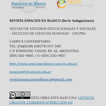
REVISTA ESPACIOS EN BLANCO (Serie Indagaciones)
NÚCLEO DE ESTUDIOS EDUCACIONALES Y SOCIALES
- FACULTAD DE CIENCIAS HUMANAS - UNCPBA
CAMPUS UNIVERSITARIO
TEL: (54)(0249) 4385770 INT. 5101
C.P. B7000GHG TANDIL BS. AS. ARGENTINA
ISSN 1515-9485 / E-ISSN 2313-9927
http://www.espaciosenblanco.unicen.edu.ar/
espacios@fch.unicen.edu.ar
revistaespaciosenblanco@gmail.com
ESTA OBRA ESTÁ BAJO UNA:
LICENCIA
CREATIVE COMMONS ATRIBUCIÓN 4.0