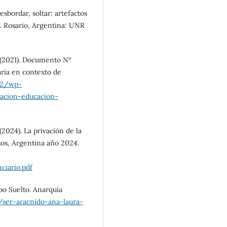
sbordar, soltar: artefactos
s. Rosario, Argentina: UNR
 (2021). Documento Nº
ria en contexto de
22/wp-
cion-educacion-
2024). La privación de la
tos, Argentina año 2024.
iario.pdf
obo Suelto. Anarquía
/ser-aracnido-ana-laura-