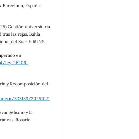
s. Barcelona, España:
025) Gestión universitaria
tras las rejas. Bahía
cional del Sur- EdiUNS.
uperado en:
al/ley-26206-
ria y Recomposición del
/primera/333139/20251021
evangelismo y la
ráneas. Rosario,