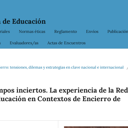
 de Educación
iales
Normas éticas
Reglamento
Envíos
Publicación
s
Evaluadores/as
Actas de Encuentros
erro: tensiones, dilemas y estrategias en clave nacional e internacional
mpos inciertos. La experiencia de la Red
ducación en Contextos de Encierro de