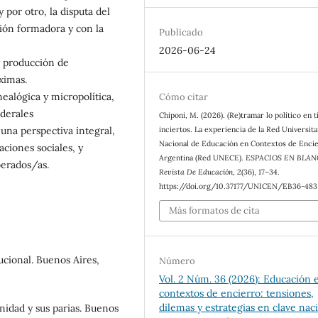
 por otro, la disputa del
ción formadora y con la
Publicado
2026-06-24
 y producción de
ximas.
ealógica y micropolítica,
Cómo citar
ederales
Chiponi, M. (2026). (Re)tramar lo político en 
inciertos. La experiencia de la Red Universita
una perspectiva integral,
Nacional de Educación en Contextos de Enci
aciones sociales, y
Argentina (Red UNECE).
ESPACIOS EN BLAN
berados/as.
Revista De Educación
,
2
(36), 17–34.
https://doi.org/10.37177/UNICEN/EB36-483
Más formatos de cita
ucional. Buenos Aires,
Número
Vol. 2 Núm. 36 (2026): Educación 
contextos de encierro: tensiones,
dilemas y estrategias en clave nac
nidad y sus parias. Buenos