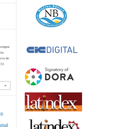
tiempos
ria
erro de
CO.
en
ional