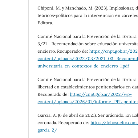
Chiponi, M. y Manchado, M. (2023). Implosionar, de
teóricos-políticos para la intervención en cárcele
Editora.
Comité Nacional para la Prevención de la Tortura
3/21 - Recomendación sobre educación universita
encierro. Recuperado de:
https://cnpt.gob.ar/20
content/uploads/2022/03/2021_03_Recomenda
universitaria-en-contextos-de-encierro-1.pdf
Comité Nacional para la Prevención de la Tortura (
libertad en establecimientos penitenciarios en da
Recuperado de:
https://cnpt.gob.ar/2022/wp-
content/uploads/2026/01/informe_PPL-penitenc
García, A. (6 de abril de 2021). Ser arácnido. En L
coronada. Recuperado de:
https://lobosuelto.com
garcia-2/