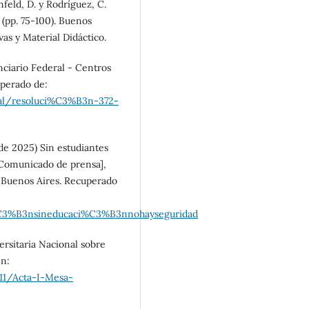
nfeld, D. y Rodríguez, C.
o (pp. 75-100). Buenos
as y Material Didáctico.
nciario Federal - Centros
uperado de:
nal/resoluci%C3%B3n-372-
de 2025) Sin estudiantes
[Comunicado de prensa],
de Buenos Aires. Recuperado
ci%C3%B3nsineducaci%C3%B3nnohayseguridad
rsitaria Nacional sobre
en:
11/Acta-I-Mesa-