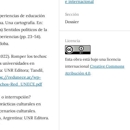
e internacional
Sección
xperiencias de educación
Dossier
na. Una cartografía. En:
) Sentidos políticos de la
periencias (pp. 23-54).
Licencia
doba.
2022). Romper los techos:
Esta obra está bajo una licencia
as universidades en
internacional
Creative Commons
a: UNR Editora; Tandil,
Atribución 4.0
.
ps://redunece.ar/wp-
echos-Red_UNECE.pdf
 o interrupción?
rácticas culturales en
cenarios culturales.
io, Argentina: UNR Editora.