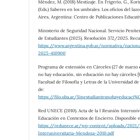
Méndez, M. (2018) Mestizaje. En Frigerio, G., Kori
(Eds.) Saberes en los umbrales. Los oficios del laz
Aires, Argentina: Centro de Publicaciones Educativ
Ministerio de Seguridad Nacional. Servicio Penite
de Estudiantes (2025). Resolución 372/2025. Rec
https://www.argentina.gob.ar/normativa/nacio
2025-410900
Programa de extensión en Cárceles (27 de marzo 
no hay educación, sin educación no hay cárceles 
Facultad de Filosofía y Letras de la Universidad 
de:
https://filo.uba.ar/Sinestudiantesnohayeduca
Red UNECE (2010). Acta de la I Reunión Interunive
Educación en Contextos de Encierro. Disponible 
https://redunece.ar/wp-content/uploads/2021/
Interuniversitaria-Mendoza-2010.pdf