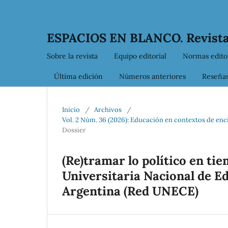
ESPACIOS EN BLANCO. Revista
Sobre la revista
Equipo editorial
Normas editor
Última edición
Números anteriores
Reseña
Inicio
/
Archivos
/
Vol. 2 Núm. 36 (2026): Educación en contextos de enci
Dossier
(Re)tramar lo político en tie
Universitaria Nacional de E
Argentina (Red UNECE)