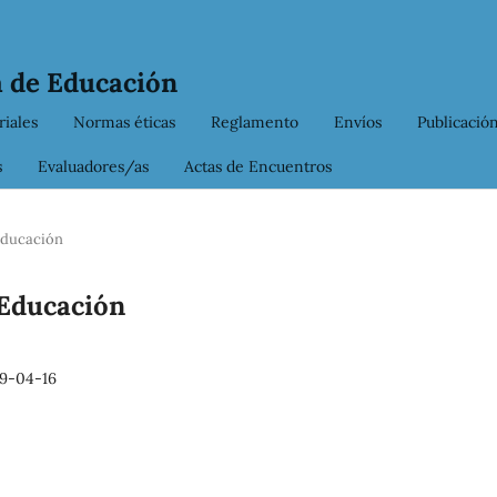
 de Educación
iales
Normas éticas
Reglamento
Envíos
Publicación
s
Evaluadores/as
Actas de Encuentros
 Educación
 Educación
9-04-16