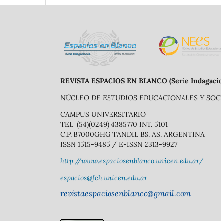
REVISTA ESPACIOS EN BLANCO (Serie Indagaci
NÚCLEO DE ESTUDIOS EDUCACIONALES Y SOCI
CAMPUS UNIVERSITARIO
TEL: (54)(0249) 4385770 INT. 5101
C.P. B7000GHG TANDIL BS. AS. ARGENTINA
ISSN 1515-9485 / E-ISSN 2313-9927
http://www.espaciosenblanco.unicen.edu.ar/
espacios@fch.unicen.edu.ar
revistaespaciosenblanco@gmail.com