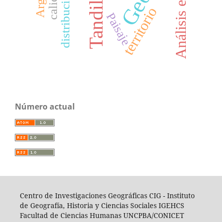
Análisis espacial
Tandil
territorio
Paisaje
Número actual
Centro de Investigaciones Geográficas CIG -
I
nstituto
de Geografía, Historia y Ciencias Sociales IGEHCS
Facultad de Ciencias Humanas UNCPBA/CONICET