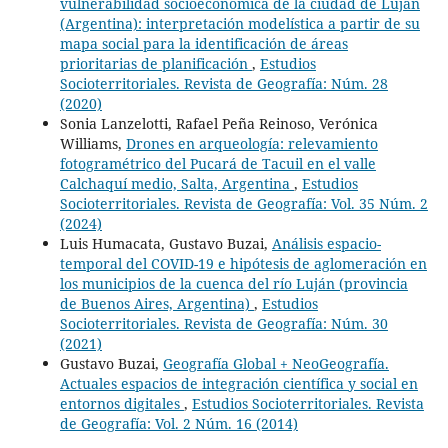
vulnerabilidad socioeconómica de la ciudad de Luján
(Argentina): interpretación modelística a partir de su
mapa social para la identificación de áreas
prioritarias de planificación
,
Estudios
Socioterritoriales. Revista de Geografía: Núm. 28
(2020)
Sonia Lanzelotti, Rafael Peña Reinoso, Verónica
Williams,
Drones en arqueología: relevamiento
fotogramétrico del Pucará de Tacuil en el valle
Calchaquí medio, Salta, Argentina
,
Estudios
Socioterritoriales. Revista de Geografía: Vol. 35 Núm. 2
(2024)
Luis Humacata, Gustavo Buzai,
Análisis espacio-
temporal del COVID-19 e hipótesis de aglomeración en
los municipios de la cuenca del río Luján (provincia
de Buenos Aires, Argentina)
,
Estudios
Socioterritoriales. Revista de Geografía: Núm. 30
(2021)
Gustavo Buzai,
Geografía Global + NeoGeografía.
Actuales espacios de integración científica y social en
entornos digitales
,
Estudios Socioterritoriales. Revista
de Geografía: Vol. 2 Núm. 16 (2014)