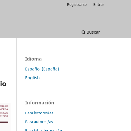
Registrarse
Entrar
Buscar
Idioma
Español (España)
English
io
Información
Para lectores/as
Para autores/as
Para bibliotecarios/as