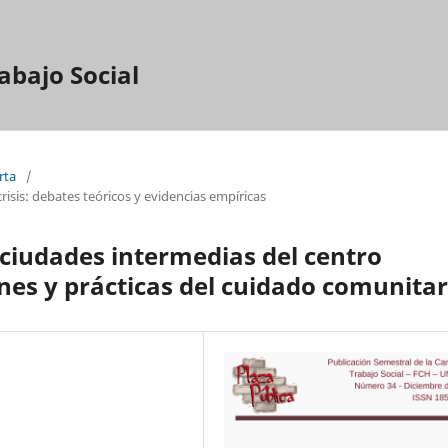
abajo Social
rta
/
isis: debates teóricos y evidencias empíricas
 ciudades intermedias del centro
es y prácticas del cuidado comunitar