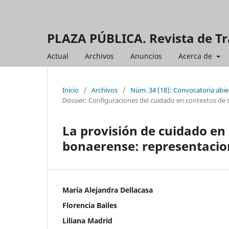
PLAZA PÚBLICA. Revista de Tr
Actual
Archivos
Anuncios
Acerca de
Inicio
/
Archivos
/
Núm. 34 (18): Convocatoria abie
Dossier: Configuraciones del cuidado en contextos de cr
La provisión de cuidado en
bonaerense: representacion
María Alejandra Dellacasa
Florencia Bailes
Liliana Madrid