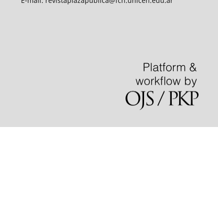
E-mail: revistaplazapublica@fch.unicen.edu.ar