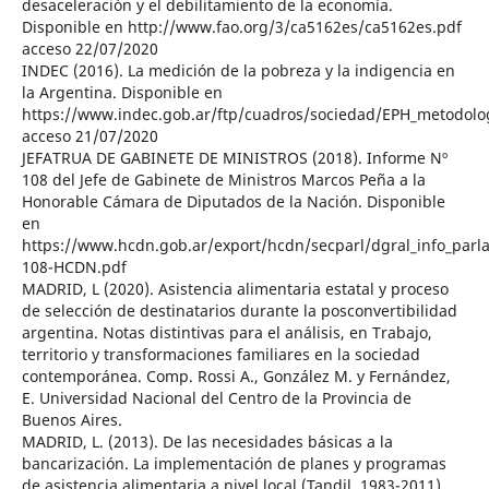
desaceleración y el debilitamiento de la economía.
Disponible en http://www.fao.org/3/ca5162es/ca5162es.pdf
acceso 22/07/2020
INDEC (2016). La medición de la pobreza y la indigencia en
la Argentina. Disponible en
https://www.indec.gob.ar/ftp/cuadros/sociedad/EPH_metodolo
acceso 21/07/2020
JEFATRUA DE GABINETE DE MINISTROS (2018). Informe Nº
108 del Jefe de Gabinete de Ministros Marcos Peña a la
Honorable Cámara de Diputados de la Nación. Disponible
en
https://www.hcdn.gob.ar/export/hcdn/secparl/dgral_info_par
108-HCDN.pdf
MADRID, L (2020). Asistencia alimentaria estatal y proceso
de selección de destinatarios durante la posconvertibilidad
argentina. Notas distintivas para el análisis, en Trabajo,
territorio y transformaciones familiares en la sociedad
contemporánea. Comp. Rossi A., González M. y Fernández,
E. Universidad Nacional del Centro de la Provincia de
Buenos Aires.
MADRID, L. (2013). De las necesidades básicas a la
bancarización. La implementación de planes y programas
de asistencia alimentaria a nivel local (Tandil, 1983-2011).