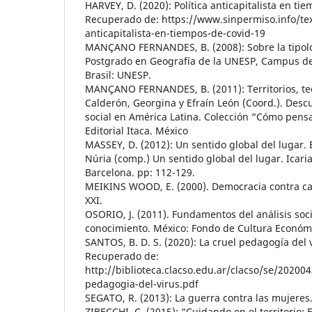
HARVEY, D. (2020): Política anticapitalista en t
Recuperado de: https://www.sinpermiso.info/text
anticapitalista-en-tiempos-de-covid-19
MANÇANO FERNANDES, B. (2008): Sobre la tipologí
Postgrado en Geografía de la UNESP, Campus de
Brasil: UNESP.
MANÇANO FERNANDES, B. (2011): Territorios, teor
Calderón, Georgina y Efraín León (Coord.). Desc
social en América Latina. Colección “Cómo pensar
Editorial Itaca. México
MASSEY, D. (2012): Un sentido global del lugar. 
Núria (comp.) Un sentido global del lugar. Icaria,
Barcelona. pp: 112-129.
MEIKINS WOOD, E. (2000). Democracia contra cap
XXI.
OSORIO, J. (2011). Fundamentos del análisis socia
conocimiento. México: Fondo de Cultura Económ
SANTOS, B. D. S. (2020): La cruel pedagogía del 
Recuperado de:
http://biblioteca.clacso.edu.ar/clacso/se/20200
pedagogia-del-virus.pdf
SEGATO, R. (2013): La guerra contra las mujeres.
ZIBECCHI, C. (2015): “Cuidando en el territorio: 