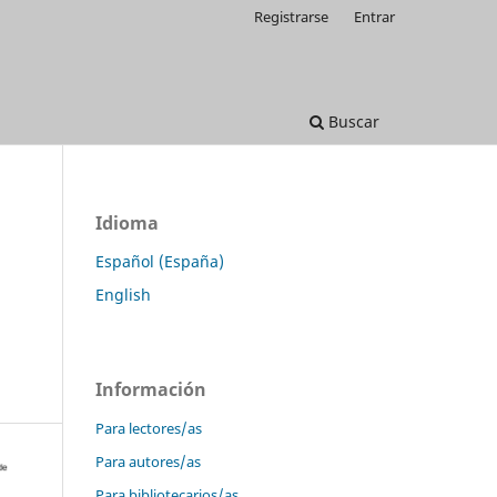
Registrarse
Entrar
Buscar
Idioma
Español (España)
English
Información
Para lectores/as
Para autores/as
Para bibliotecarios/as