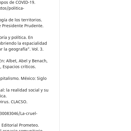
iempos de COVID-19.
os/politica-
a de los territorios.
 Presidente Prudente.
ía y política. En
ubriendo la espacialidad
 la geografía”. Vol. 3.
En: Albet, Abel y Benach,
 Espacios críticos.
italismo. México: Siglo
l: la realidad social y su
ica.
virus. CLACSO.
430083046/La-cruel-
 Editorial Prometeo.
El espacio comunitario