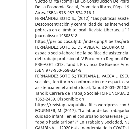
Vuotto Mirta (comp) La Co-Construcción De Polít
De La Economía Social, Prometeo libros. Págs. 1
Aires. ISBN: 978-987-574-216-1
FERNÁNDEZ SOTO S., (2012) “Las políticas asisten
Desconcentración y centralidad de las intervencio
pobreza en el ámbito local. Revista Libertas. UFJF.
Journalissn: 19808518.
https://periodicos.ufjf.br/index.php/libertas/ar
FERNÁNDEZ SOTO S., DE AVILA V., ESCURRA M., TR
espacio socio-laboral de la política de asistenci
del trabajo profesional. V Encuentro Regional De
PRE-ASET 2013. Tandil. Provincia De Buenos Air
ISBN 978-950-658-324-8
FERNÁNDEZ SOTO S.; TRIPIANA J., VACCA L; ESCU
sociales, territorio y conformación de espacios s
asistencia en el ámbito local, Tandil 2003- 2010.
Tandil: Carrera de Trabajo Social-FCH-UNCPBA. 20
1852-2459. Disponible en
https://revistaplazapublica.files.wordpress.co
FOURNIER, M. (2017). “La labor de las trabajado
cuidado infantil en el conurbano bonaerense ¿U
“abajo hacia arriba”?” En Trabajo y Sociedad, N
GAMBINA, J. (2020): «La pandemia de la COVID-19