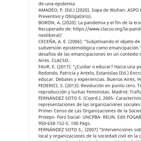
de-una-epidemia
AMADEO, P. (Ed.) (2020). Sopa de Wuhan. ASPO (
Preventivo y Obligatorio).
BORÓN, A. (2020): La pandemia y el fin de la er
Recuperado de: https://www.clacso.org/la-pande
neoliberal/
CECEÑA, A. E. (2006): "Subjetivando el objeto de 
subversión epistemológica como emancipación."
desafíos de las emancipaciones en un contexto 
Aires. CLACSO.
FAUR, E. (2017): “¿Cuidar o educar? Hacia una p
Redondo, Patricia y Antelo, Estanislao (Ed.) Encr
educar. Debates y experiencias. Buenos Aires, 
FEDERICI, S. (2013): Revolución en punto cero. 
reproducción y luchas Feministas. Madrid: Traf
FERNÁNDEZ SOTO S. (Coord.), 2005- Característic
representaciones de las organizaciones sociales 
Primer Censo de Las Organizaciones de la Socied
Proieps- Foro Social- UNCPBA- REUN. Edit FOGA
950-658-152-5. 100 Págs.
FERNÁNDEZ SOTO S., (2007) “Intervenciones sob
local y organizaciones de la sociedad civil en la