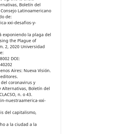
rnativas, Boletín del
l Consejo Latinoamericano
do de:
ca-xxi-desafios-y-
á exponiendo la plaga del
sing the Plague of
úm. 2, 2020 Universidad
e:
88002 DOI:
240202
enos Aires: Nueva Visión.
 editores.
 del coronavirus y
 Alternativas, Boletín del
CLACSO, n. o 43.
in-nuestraamerica-xxi-
is del capitalismo,
ho a la ciudad a la