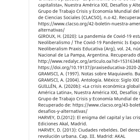
capitalista», Nuestra América XXI, Desafíos y Alte
Grupo de Trabajo Crisis y Economía Mundial de
de Ciencias Sociales (CLACSO), n.o 42. Recupera
https://www.clacso.org/42-boletin-nuestra-ameri
alternativas/
GIROUX, H. (2020): La pandemia de Covid-19 est
Neoliberalismo / The Covid-19 Pandemic Is Expo
Neoliberalism Praxis Educativa (Arg), vol. 24, n
Nacional de La Pampa, Argentina. Recuperado d
http://www.redalyc.org/articulo.oa?id=1531634
https://doi.org/10.19137/praxiseducativa-2020-
GRAMSCI, A. (1997). Notas sobre Maquiavelo. Bu
GRAMSCI, A. (2004). Antología. México: Siglo XXI
GUILLÉN, A. (2020b): «La crisis económica global
América Latina», Nuestra América XXI, Desafíos y
Grupo de Trabajo Crisis y Economía Mundial de 
Recuperado de: https://www.clacso.org/43-bolet
desafios-y-alternativas/
HARVEY, D.(2012): El enigma del capital y las cris
Ediciones Akal, Madrid.
HARVEY, D. (2013): Ciudades rebeldes. Del derec
revolución urbana. Cap. III. Madrid: AKAL