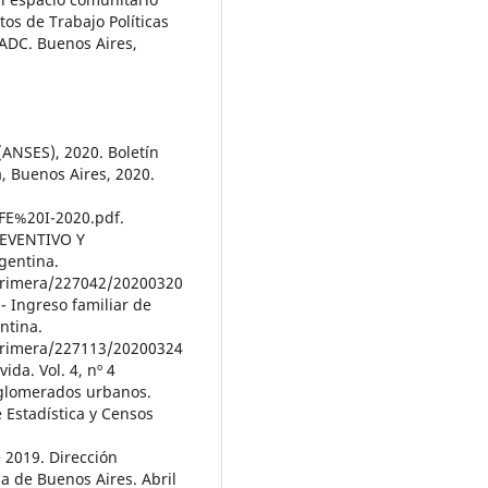
s de Trabajo Políticas
 ADC. Buenos Aires,
(ANSES), 2020. Boletín
a, Buenos Aires, 2020.
FE%20I-2020.pdf.
REVENTIVO Y
gentina.
/primera/227042/20200320
 Ingreso familiar de
ntina.
/primera/227113/20200324
da. Vol. 4, nº 4
 aglomerados urbanos.
 Estadística y Censos
e 2019. Dirección
ia de Buenos Aires. Abril