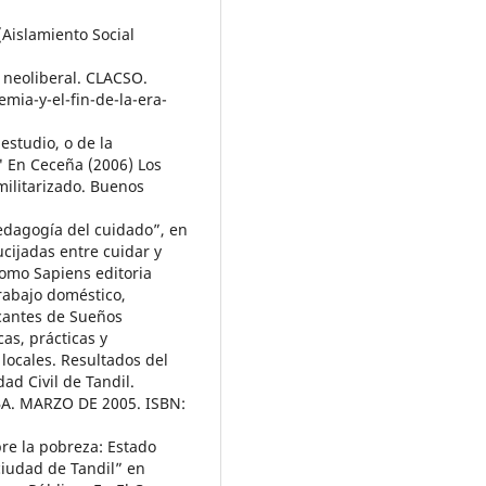
Aislamiento Social
a neoliberal. CLACSO.
mia-y-el-fin-de-la-era-
estudio, o de la
 En Ceceña (2006) Los
militarizado. Buenos
edagogía del cuidado”, en
ucijadas entre cuidar y
Homo Sapiens editoria
Trabajo doméstico,
icantes de Sueños
as, prácticas y
locales. Resultados del
ad Civil de Tandil.
BA. MARZO DE 2005. ISBN:
re la pobreza: Estado
 ciudad de Tandil” en