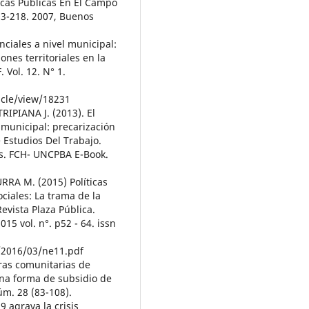
icas Públicas En El Campo
93-218. 2007, Buenos
ciales a nivel municipal:
nes territoriales en la
 Vol. 12. N° 1.
ticle/view/18231
IPIANA J. (2013). El
a municipal: precarización
 Estudios Del Trabajo.
es. FCH- UNCPBA E-Book.
RRA M. (2015) Políticas
ociales: La trama de la
Revista Plaza Pública.
15 vol. n°. p52 - 64. issn
m/2016/03/ne11.pdf
ras comunitarias de
na forma de subsidio de
úm. 28 (83-108).
 agrava la crisis