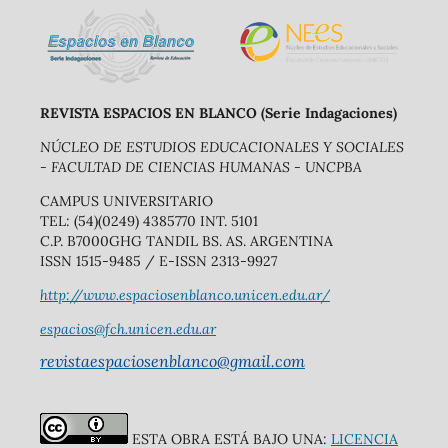
REVISTA ESPACIOS EN BLANCO (Serie Indagaciones)
NÚCLEO DE ESTUDIOS EDUCACIONALES Y SOCIALES
- FACULTAD DE CIENCIAS HUMANAS - UNCPBA
CAMPUS UNIVERSITARIO
TEL: (54)(0249) 4385770 INT. 5101
C.P. B7000GHG TANDIL BS. AS. ARGENTINA
ISSN 1515-9485 / E-ISSN 2313-9927
http://www.espaciosenblanco.unicen.edu.ar/
espacios@fch.unicen.edu.ar
revistaespaciosenblanco@gmail.com
ESTA OBRA ESTÁ BAJO UNA:
LICENCIA