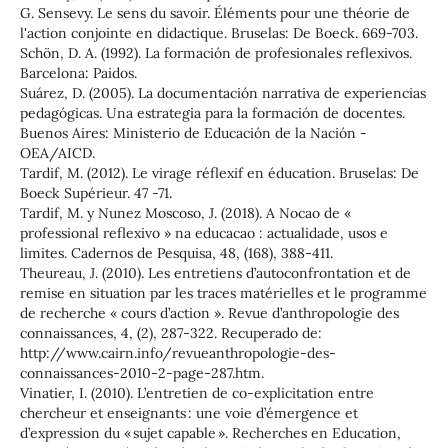
G. Sensevy. Le sens du savoir. Éléments pour une théorie de
l'action conjointe en didactique. Bruselas: De Boeck. 669-703.
Schön, D. A. (1992). La formación de profesionales reflexivos.
Barcelona: Paidos.
Suárez, D. (2005). La documentación narrativa de experiencias
pedagógicas. Una estrategia para la formación de docentes.
Buenos Aires: Ministerio de Educación de la Nación -
OEA/AICD.
Tardif, M. (2012). Le virage réflexif en éducation. Bruselas: De
Boeck Supérieur. 47 -71.
Tardif, M. y Nunez Moscoso, J. (2018). A Nocao de «
professional reflexivo » na educacao : actualidade, usos e
limites. Cadernos de Pesquisa, 48, (168), 388-411.
Theureau, J. (2010). Les entretiens d’autoconfrontation et de
remise en situation par les traces matérielles et le programme
de recherche « cours d’action ». Revue d’anthropologie des
connaissances, 4, (2), 287-322. Recuperado de:
http://www.cairn.info/revueanthropologie-des-
connaissances-2010-2-page-287.htm.
Vinatier, I. (2010). L’entretien de co-explicitation entre
chercheur et enseignants : une voie d’émergence et
d’expression du « sujet capable ». Recherches en Education,