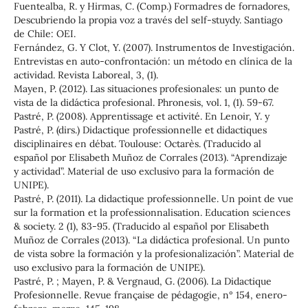
Fuentealba, R. y Hirmas, C. (Comp.) Formadres de fornadores,
Descubriendo la propia voz a través del self-stuydy. Santiago
de Chile: OEI.
Fernández, G. Y Clot, Y. (2007). Instrumentos de Investigación.
Entrevistas en auto-confrontación: un método en clínica de la
actividad. Revista Laboreal, 3, (1).
Mayen, P. (2012). Las situaciones profesionales: un punto de
vista de la didáctica profesional. Phronesis, vol. 1, (1). 59-67.
Pastré, P. (2008). Apprentissage et activité. En Lenoir, Y. y
Pastré, P. (dirs.) Didactique professionnelle et didactiques
disciplinaires en débat. Toulouse: Octarès. (Traducido al
español por Elisabeth Muñoz de Corrales (2013). “Aprendizaje
y actividad”. Material de uso exclusivo para la formación de
UNIPE).
Pastré, P. (2011). La didactique professionnelle. Un point de vue
sur la formation et la professionnalisation. Education sciences
& society. 2 (1), 83-95. (Traducido al español por Elisabeth
Muñoz de Corrales (2013). “La didáctica profesional. Un punto
de vista sobre la formación y la profesionalización”. Material de
uso exclusivo para la formación de UNIPE).
Pastré, P. ; Mayen, P. & Vergnaud, G. (2006). La Didactique
Profesionnelle. Revue française de pédagogie, n° 154, enero-