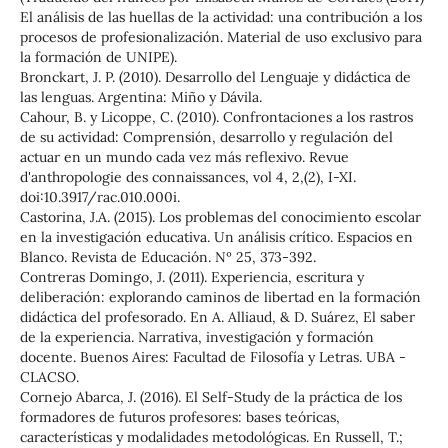
El análisis de las huellas de la actividad: una contribución a los
procesos de profesionalización. Material de uso exclusivo para
la formación de UNIPE).
Bronckart, J. P. (2010). Desarrollo del Lenguaje y didáctica de
las lenguas. Argentina: Miño y Dávila.
Cahour, B. y Licoppe, C. (2010). Confrontaciones a los rastros
de su actividad: Comprensión, desarrollo y regulación del
actuar en un mundo cada vez más reflexivo. Revue
d'anthropologie des connaissances, vol 4, 2,(2), I-XI.
doi:10.3917/rac.010.000i.
Castorina, J.A. (2015). Los problemas del conocimiento escolar
en la investigación educativa. Un análisis crítico. Espacios en
Blanco. Revista de Educación. Nº 25, 373-392.
Contreras Domingo, J. (2011). Experiencia, escritura y
deliberación: explorando caminos de libertad en la formación
didáctica del profesorado. En A. Alliaud, & D. Suárez, El saber
de la experiencia. Narrativa, investigación y formación
docente. Buenos Aires: Facultad de Filosofía y Letras. UBA -
CLACSO.
Cornejo Abarca, J. (2016). El Self-Study de la práctica de los
formadores de futuros profesores: bases teóricas,
características y modalidades metodológicas. En Russell, T.;