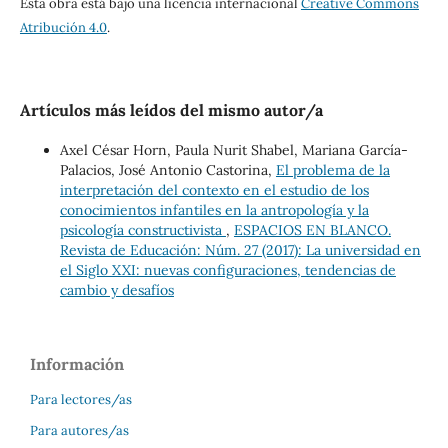
Esta obra está bajo una licencia internacional
Creative Commons
Atribución 4.0
.
Artículos más leídos del mismo autor/a
Axel César Horn, Paula Nurit Shabel, Mariana García-
Palacios, José Antonio Castorina,
El problema de la
interpretación del contexto en el estudio de los
conocimientos infantiles en la antropología y la
psicología constructivista
,
ESPACIOS EN BLANCO.
Revista de Educación: Núm. 27 (2017): La universidad en
el Siglo XXI: nuevas configuraciones, tendencias de
cambio y desafíos
Información
Para lectores/as
Para autores/as