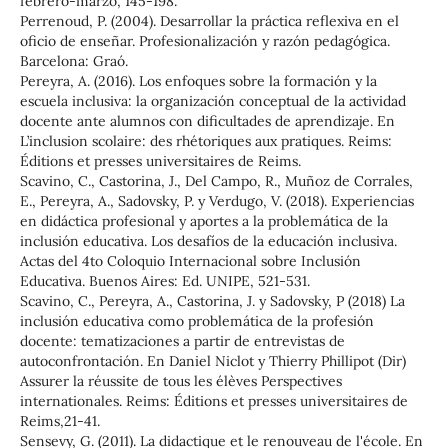
febrero-marzo, 145-198.
Perrenoud, P. (2004). Desarrollar la práctica reflexiva en el
oficio de enseñar. Profesionalización y razón pedagógica.
Barcelona: Graó.
Pereyra, A. (2016). Los enfoques sobre la formación y la
escuela inclusiva: la organización conceptual de la actividad
docente ante alumnos con dificultades de aprendizaje. En
L’inclusion scolaire: des rhétoriques aux pratiques. Reims:
Éditions et presses universitaires de Reims.
Scavino, C., Castorina, J., Del Campo, R., Muñoz de Corrales,
E., Pereyra, A., Sadovsky, P. y Verdugo, V. (2018). Experiencias
en didáctica profesional y aportes a la problemática de la
inclusión educativa. Los desafíos de la educación inclusiva.
Actas del 4to Coloquio Internacional sobre Inclusión
Educativa. Buenos Aires: Ed. UNIPE, 521-531.
Scavino, C., Pereyra, A., Castorina, J. y Sadovsky, P (2018) La
inclusión educativa como problemática de la profesión
docente: tematizaciones a partir de entrevistas de
autoconfrontación. En Daniel Niclot y Thierry Phillipot (Dir)
Assurer la réussite de tous les élèves Perspectives
internationales. Reims: Éditions et presses universitaires de
Reims,21-41.
Sensevy, G. (2011). La didactique et le renouveau de l'école. En